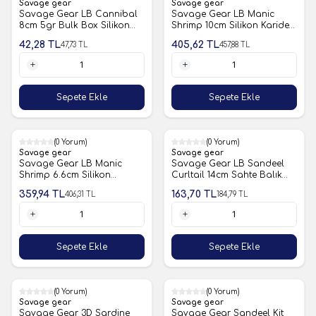
Savage gear
Savage gear
Savage Gear LB Cannibal
Savage Gear LB Manic
8cm 5gr Bulk Box Silikon
Shrimp 10cm Silikon Karides
Yem
Yem
42,28
TL
405,62
TL
47,73
TL
457,88
TL
1 Adet
1 Adet
Sepete Ekle
Sepete Ekle
%11
(0 Yorum)
%11
(0 Yorum)
Savage gear
Savage gear
Savage Gear LB Manic
Savage Gear LB Sandeel
Shrimp 6.6cm Silikon
Curltail 14cm Sahte Balık
Karides Yem
4lü
359,94
TL
163,70
TL
406,31
TL
184,79
TL
1 Adet
1 Adet
Sepete Ekle
Sepete Ekle
%11
(0 Yorum)
%11
(0 Yorum)
Savage gear
Savage gear
Savage Gear 3D Sardine
Savage Gear Sandeel Kit