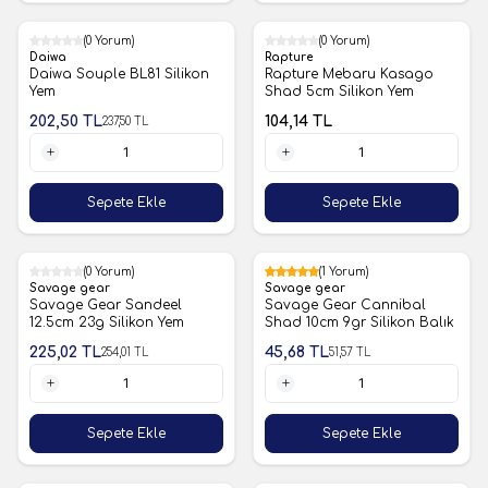
%15
(0 Yorum)
(0 Yorum)
Daiwa
Rapture
Daiwa Souple BL81 Silikon
Rapture Mebaru Kasago
Yem
Shad 5cm Silikon Yem
202,50
TL
104,14
TL
237,50
TL
1 Adet
1 Adet
Sepete Ekle
Sepete Ekle
%11
(0 Yorum)
%11
(1 Yorum)
Savage gear
Savage gear
Savage Gear Sandeel
Savage Gear Cannibal
12.5cm 23g Silikon Yem
Shad 10cm 9gr Silikon Balık
225,02
TL
45,68
TL
254,01
TL
51,57
TL
1 Adet
1 Adet
Sepete Ekle
Sepete Ekle