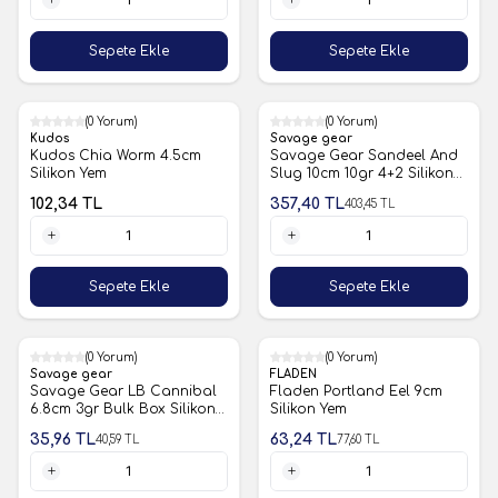
1 Adet
1 Adet
Sepete Ekle
Sepete Ekle
(0 Yorum)
%11
(0 Yorum)
Kudos
Savage gear
Kudos Chia Worm 4.5cm
Savage Gear Sandeel And
Silikon Yem
Slug 10cm 10gr 4+2 Silikon
Sahte Yem
102,34
TL
357,40
TL
403,45
TL
1 Adet
1 Adet
Sepete Ekle
Sepete Ekle
%11
(0 Yorum)
%19
(0 Yorum)
Savage gear
FLADEN
Savage Gear LB Cannibal
Fladen Portland Eel 9cm
6.8cm 3gr Bulk Box Silikon
Silikon Yem
Yem
35,96
TL
63,24
TL
40,59
TL
77,60
TL