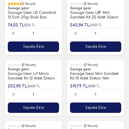
%11
(1 Yorum)
%11
(0 Yorum)
Savage gear
Savage gear
Savage Gear LB Cannibal
Savage Gear LRF Mini
12.5cm 20gr Bulk Box
Sandeel Kit 25 Adet Silikon
Silikon Yem
Yem
74,03
TL
543,94
TL
83,56
TL
614,03
TL
1 Adet
1 Adet
Sepete Ekle
Sepete Ekle
%11
(0 Yorum)
%11
(0 Yorum)
Savage gear
Savage gear
Savage Gear Lrf Micro
Savage Gear Mini Sandeel
Sandeel Kit 12 Adet Silikon
Kit 10 Adet Silikon Yem
Balık
233,90
TL
319,79
TL
264,04
TL
360,99
TL
1 Adet
1 Adet
Sepete Ekle
Sepete Ekle
%11
(0 Yorum)
%11
(0 Yorum)