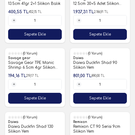
13.5cm 41gr 2+1 Silikon Balık
12.5cm 30+5 Adet Silikon
Yem
400,55
TL
1.937,31
TL
452,15
TL
2.186,91
TL
1 Adet
1 Adet
Sepete Ekle
Sepete Ekle
%11
(0 Yorum)
%10
(0 Yorum)
Savage gear
Daiwa
Savage Gear TPE Manic
Daiwa Duckfin Shad 90
Shrimp 6.5cm 4gr Silikon
Silikon Yem
Karides
194,16
TL
801,00
TL
219,17
TL
890,00
TL
1 Adet
1 Adet
Sepete Ekle
Sepete Ekle
%10
(0 Yorum)
%10
(0 Yorum)
Daiwa
Remixon
Daiwa Duckfin Shad 130
Remixon CT 90 Serisi 9cm
Silikon Yem
Silikon Yem