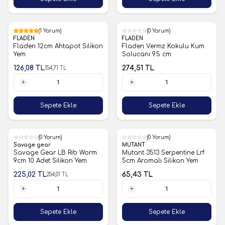
%19
(1 Yorum)
(0 Yorum)
FLADEN
FLADEN
Fladen 12cm Ahtapot Silikon
Fladen Vermz Kokulu Kum
Yem
Solucanı 9.5 cm
126,08
TL
274,51
TL
154,71
TL
1 Adet
1 Adet
Sepete Ekle
Sepete Ekle
%11
(0 Yorum)
(0 Yorum)
Savage gear
MUTANT
Savage Gear LB Rib Worm
Mutant 3513 Serpentine Lrf
9cm 10 Adet Silikon Yem
5cm Aromalı Silikon Yem
225,02
TL
65,43
TL
254,01
TL
1 Adet
1 Adet
Sepete Ekle
Sepete Ekle