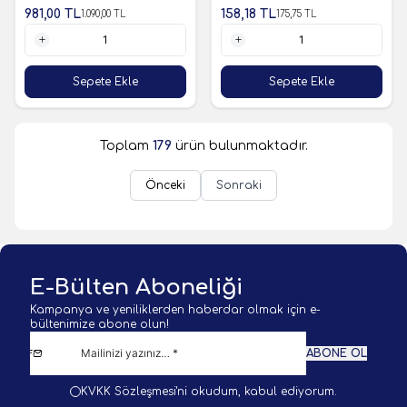
981,00
TL
158,18
TL
1.090,00
TL
175,75
TL
1 Adet
1 Adet
Sepete Ekle
Sepete Ekle
Toplam
179
ürün bulunmaktadır.
Önceki
Sonraki
E-Bülten Aboneliği
Kampanya ve yeniliklerden haberdar olmak için e-
bültenimize abone olun!
ABONE OL
KVKK Sözleşmesi'ni
okudum, kabul ediyorum.