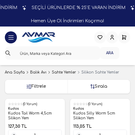
RİM
SEÇİLİ ÜRÜNLERDE % 25'E VARAN İNDİRİM
SE
Hemen Üye Ol İndirimleri Kaçırma!
Favorilerim
Hesabım
Sepeti
ARA
Ana Sayfa
Balık Avı
Sahte Yemler
Silikon Sahte Yemler
Filtrele
Sırala
(0 Yorum)
(0 Yorum)
Kudos
Kudos
Kudos Tail Worm 4,5cm
Kudos Silly Worm 5cm
Silikon Yem
Silikon Yem
127,30
TL
113,05
TL