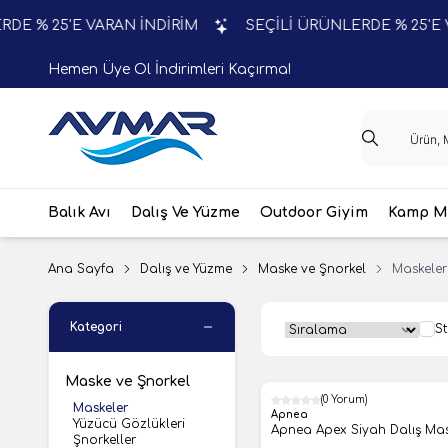
'E VARAN İNDİRİM
SEÇİLİ ÜRÜNLERDE % 25'E VARAN İ
Hemen Üye Ol İndirimleri Kaçırma!
Balık Avı
Dalış Ve Yüzme
Outdoor Giyim
Kamp Ma
Ana Sayfa
Dalış ve Yüzme
Maske ve Şnorkel
Maskeler
Kategori
St
Maske ve Şnorkel
(0 Yorum)
Maskeler
Apnea
Yüzücü Gözlükleri
Apnea Apex Siyah Dalış Mas
Şnorkeller