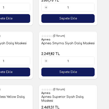
2.001,70
TL
1 Adet
ete Ekle
Sepete Ekle
)
(0 Yorum)
Apnea
yah Dalış Maskesi
Apnea Smyrna Siyah Dalış Maskesi
2.249,82
TL
1 Adet
ete Ekle
Sepete Ekle
)
(0 Yorum)
Apnea
less Yellow Dalış
Apnea Superior Siyah Dalış
Maskesi
2.469,31
TL