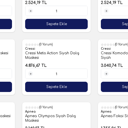
2.524,19
TL
2.524,19
TL
1 Adet
1 Adet
Sepete Ekle
Sep
(0 Yorum)
(0 Yorum
Cressi
Cressi
skesi
Cressi Metis Action Siyah Dalış
Cressi Komodo 
Maskesi
Siyah
4.876,67
TL
3.040,74
TL
1 Adet
1 Adet
Sepete Ekle
Sep
(0 Yorum)
(0 Yorum
Apnea
Apnea
askesi
Apnea Olympos Siyah Dalış
Apnea Fokai Si
Maskesi