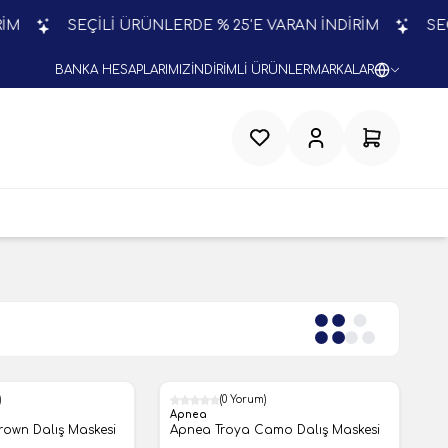
SEÇİLİ ÜRÜNLERDE % 25'E VARAN İNDİRİM
SEÇİLİ ÜRÜ
BANKA HESAPLARIMIZ
İNDİRİMLİ ÜRÜNLER
MARKALAR
Favorilerim
Hesabım
Sepetim
)
(0 Yorum)
Apnea
rown Dalış Maskesi
Apnea Troya Camo Dalış Maskesi