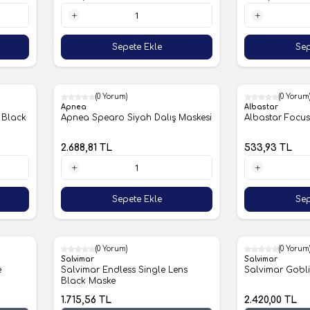
1 Adet
1 Adet
Sepete Ekle
Sep
(0 Yorum)
(0 Yorum
Apnea
Albastar
i Black
Apnea Spearo Siyah Dalış Maskesi
Albastar Focu
2.688,81
TL
533,93
TL
1 Adet
1 Adet
Sepete Ekle
Sep
(0 Yorum)
(0 Yorum
Salvimar
Salvimar
e
Salvimar Endless Single Lens
Salvimar Gobl
Black Maske
1.715,56
TL
2.420,00
TL