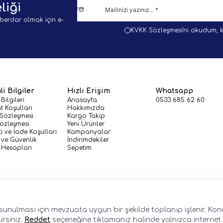
liği
berdar olmak için e-
KVKK Sözleşmesi'ni
okudum, k
i Bilgiler
Hızlı Erişim
Whatsapp
 Bilgileri
Anasayfa
0533 685 62 60
t Koşulları
Hakkımızda
 Sözleşmesi
Kargo Takip
Sözleşmesi
Yeni Ürünler
i ve İade Koşulları
Kampanyalar
k ve Güvenlik
İndirimdekiler
Hesapları
Sepetim
de sunulması için mevzuata uygun bir şekilde toplanıp işlenir. Konuy
irsiniz.
Reddet
seçeneğine tıklamanız halinde yalnızca internet 