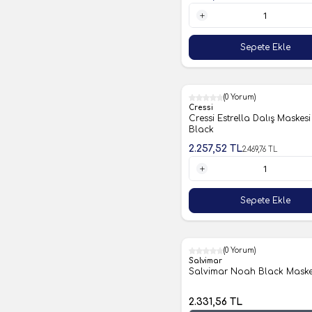
1 Adet
Sepete Ekle
(0 Yorum)
%9
Cressi
Cressi Estrella Dalış Maskes
Black
2.257,52
TL
2.469,76
TL
1 Adet
Sepete Ekle
(0 Yorum)
Salvimar
Salvimar Noah Black Mask
2.331,56
TL