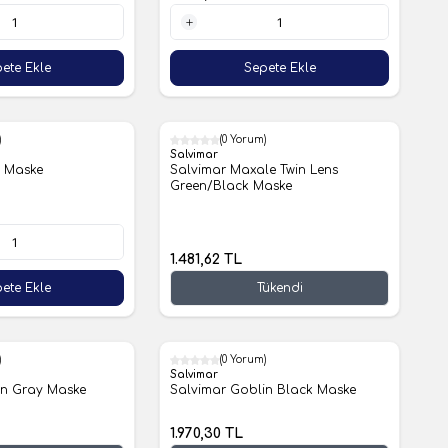
1 Adet
ete Ekle
Sepete Ekle
)
(0 Yorum)
Salvimar
s Maske
Salvimar Maxale Twin Lens
Green/Black Maske
1.481,62
TL
ete Ekle
Tükendi
)
(0 Yorum)
Salvimar
in Gray Maske
Salvimar Goblin Black Maske
1.970,30
TL