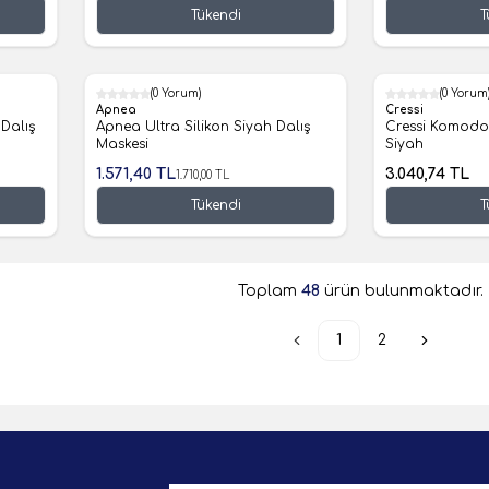
Tükendi
T
(0 Yorum)
(0 Yorum
%8
Apnea
Cressi
Dalış
Apnea Ultra Silikon Siyah Dalış
Cressi Komodo 
Maskesi
Siyah
1.571,40
TL
3.040,74
TL
1.710,00
TL
Tükendi
T
Toplam
48
ürün bulunmaktadır.
1
2