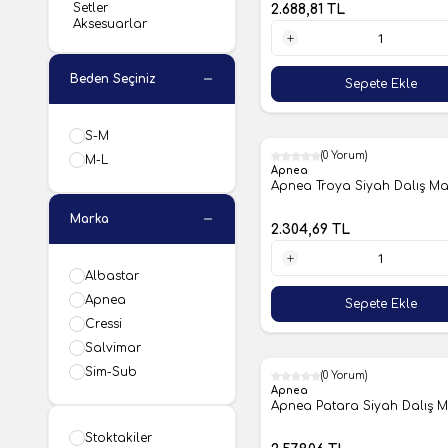
Setler
2.688,81
TL
Aksesuarlar
1 Adet
Beden Seçiniz
Sepete Ekle
S-M
(0 Yorum)
M-L
Apnea
Apnea Troya Siyah Dalış Ma
Marka
2.304,69
TL
Albastar
1 Adet
Apnea
Sepete Ekle
Cressi
Salvimar
Sim-Sub
(0 Yorum)
Apnea
Apnea Patara Siyah Dalış M
Stoktakiler