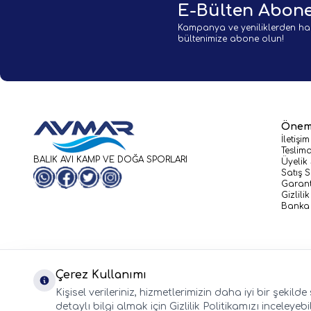
E-Bülten Abone
Kampanya ve yeniliklerden ha
bültenimize abone olun!
Öneml
İletişim
Teslima
BALIK AVI KAMP VE DOĞA SPORLARI
Üyelik
Satış 
WhatsApp
Facebook
Twitter
Instagram
Garant
Gizlili
Banka 
Çerez Kullanımı
Kişisel verileriniz, hizmetlerimizin daha iyi bir şekil
detaylı bilgi almak için Gizlilik Politikamızı inceleyebil