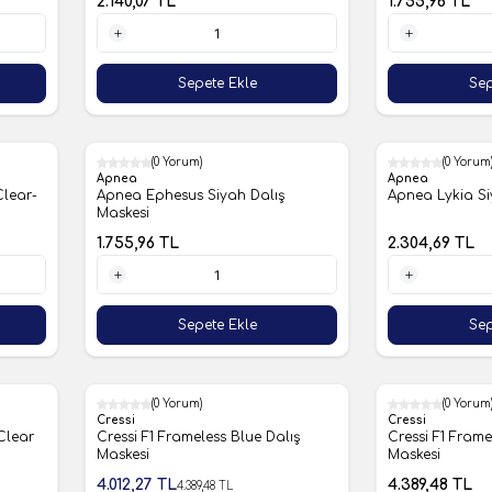
2.140,07
TL
1.755,96
TL
1 Adet
1 Adet
Sepete Ekle
Sep
(0 Yorum)
(0 Yorum
Apnea
Apnea
Clear-
Apnea Ephesus Siyah Dalış
Apnea Lykia Si
Maskesi
1.755,96
TL
2.304,69
TL
1 Adet
1 Adet
Sepete Ekle
Sep
(0 Yorum)
(0 Yorum
%9
Cressi
Cressi
Clear
Cressi F1 Frameless Blue Dalış
Cressi F1 Frame
Maskesi
Maskesi
4.012,27
TL
4.389,48
TL
4.389,48
TL