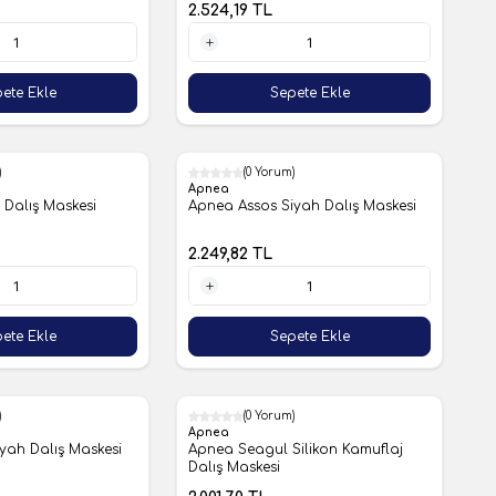
2.524,19
TL
1 Adet
ete Ekle
Sepete Ekle
)
(0 Yorum)
Apnea
Dalış Maskesi
Apnea Assos Siyah Dalış Maskesi
2.249,82
TL
1 Adet
ete Ekle
Sepete Ekle
)
(0 Yorum)
Apnea
yah Dalış Maskesi
Apnea Seagul Silikon Kamuflaj
Dalış Maskesi