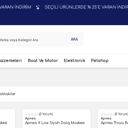
NDİRİM
SEÇİLİ ÜRÜNLERDE % 25'E VARAN İNDİRİM
ARA
lzemeleri
Boat Ve Motor
Elektronik
Petshop
oktakiler
(0 Yorum)
(0 Yorum
Apnea
Apnea
kesi
Apnea X Low Siyah Dalış Maskesi
Apnea Troya B