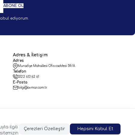
ABONE OL
abul ediyorum.
Adres & İletişim
Adres
Muradiye Mahallesi Ofis caddesi 59/A
Telefon
0322 613 62 61
E-Posta
bilgi@avmar.com.tr
la ilgili
Çerezleri Özelleştir
Hepsini Kabul Et
sitemizin