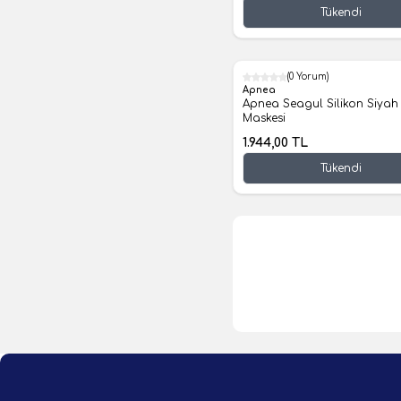
Tükendi
(0 Yorum)
Apnea
Apnea Seagul Silikon Siyah 
Maskesi
1.944,00
TL
Tükendi