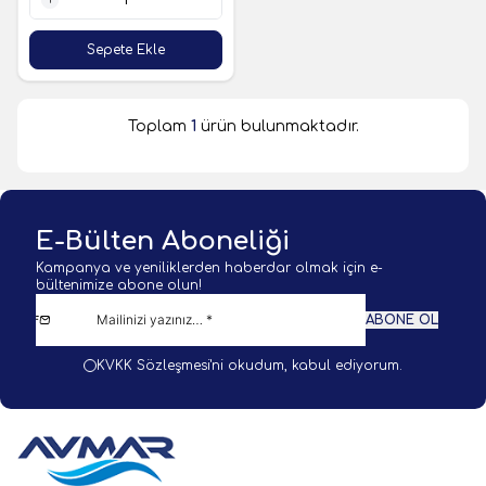
1 Adet
Sepete Ekle
Toplam
1
ürün bulunmaktadır.
E-Bülten Aboneliği
Kampanya ve yeniliklerden haberdar olmak için e-
bültenimize abone olun!
ABONE OL
KVKK Sözleşmesi'ni
okudum, kabul ediyorum.