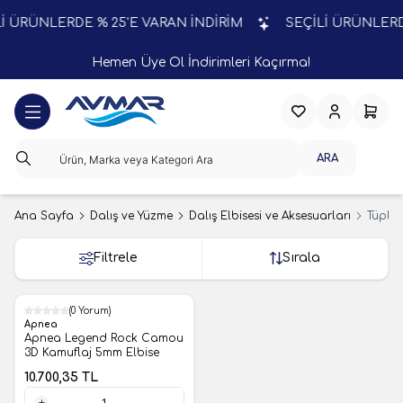
İ ÜRÜNLERDE % 25'E VARAN İNDİRİM
SEÇİLİ ÜRÜNLERDE
Hemen Üye Ol İndirimleri Kaçırma!
Favorilerim
Hesabım
Sepeti
ARA
Ana Sayfa
Dalış ve Yüzme
Dalış Elbisesi ve Aksesuarları
Tüplü 
Filtrele
Sırala
(0 Yorum)
Apnea
Apnea Legend Rock Camou
3D Kamuflaj 5mm Elbise
10.700,35
TL