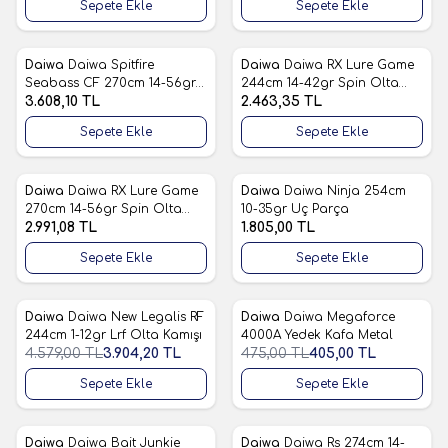
Sepete Ekle
Sepete Ekle
Daiwa
Daiwa Spitfire
Daiwa
Daiwa RX Lure Game
Favorilere Ekle
Favorilere Ekle
Seabass CF 270cm 14-56gr
244cm 14-42gr Spin Olta
Spin Olta Kamışı
3.608,10
TL
Kamışı
2.463,35
TL
Sepete Ekle
Sepete Ekle
Daiwa
Daiwa RX Lure Game
Daiwa
Daiwa Ninja 254cm
Favorilere Ekle
Favorilere Ekle
270cm 14-56gr Spin Olta
10-35gr Uç Parça
Kamışı
2.991,08
TL
1.805,00
TL
Sepete Ekle
Sepete Ekle
Daiwa
Daiwa New Legalis RF
Daiwa
Daiwa Megaforce
%
15
%
15
Favorilere Ekle
Favorilere Ekle
244cm 1-12gr Lrf Olta Kamışı
4000A Yedek Kafa Metal
4.579,00
TL
3.904,20
TL
475,00
TL
405,00
TL
Sepete Ekle
Sepete Ekle
Daiwa
Daiwa Bait Junkie
Daiwa
Daiwa Rs 274cm 14-
%
15