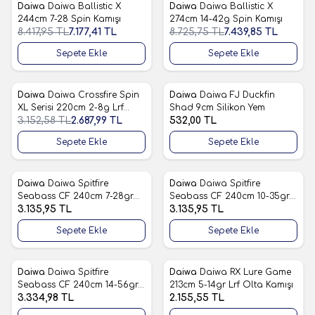
Daiwa
Daiwa Ballistic X
Daiwa
Daiwa Ballistic X
%
15
%
15
Favorilere Ekle
Favorilere Ekle
244cm 7-28 Spin Kamışı
274cm 14-42g Spin Kamışı
8.417,95
TL
7.177,41
TL
8.725,75
TL
7.439,85
TL
Sepete Ekle
Sepete Ekle
Daiwa
Daiwa Crossfire Spin
Daiwa
Daiwa FJ Duckfin
%
15
Favorilere Ekle
Favorilere Ekle
XL Serisi 220cm 2-8g Lrf
Shad 9cm Silikon Yem
Kamışı
3.152,58
TL
2.687,99
TL
532,00
TL
Sepete Ekle
Sepete Ekle
Daiwa
Daiwa Spitfire
Daiwa
Daiwa Spitfire
Favorilere Ekle
Favorilere Ekle
Seabass CF 240cm 7-28gr
Seabass CF 240cm 10-35gr
Spin Olta Kamış
3.135,95
TL
Spin Olta Kamışı
3.135,95
TL
Sepete Ekle
Sepete Ekle
Daiwa
Daiwa Spitfire
Daiwa
Daiwa RX Lure Game
Favorilere Ekle
Favorilere Ekle
Seabass CF 240cm 14-56gr
213cm 5-14gr Lrf Olta Kamışı
Spin Olta Kamışı
3.334,98
TL
2.155,55
TL