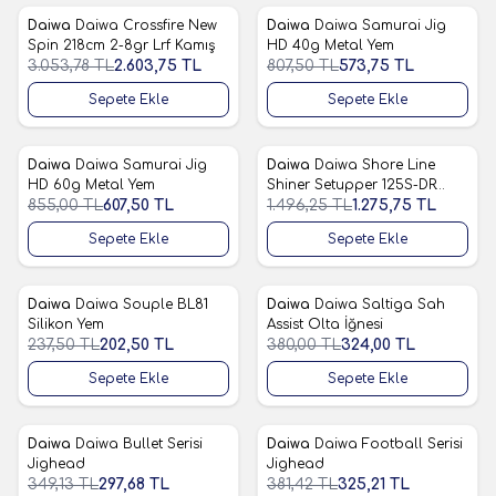
Daiwa
Daiwa Crossfire New
Daiwa
Daiwa Samurai Jig
%
15
%
29
Favorilere Ekle
Favorilere Ekle
Spin 218cm 2-8gr Lrf Kamış
HD 40g Metal Yem
3.053,78
TL
2.603,75
TL
807,50
TL
573,75
TL
Sepete Ekle
Sepete Ekle
Daiwa
Daiwa Samurai Jig
Daiwa
Daiwa Shore Line
%
29
%
15
Favorilere Ekle
Favorilere Ekle
HD 60g Metal Yem
Shiner Setupper 125S-DR
855,00
TL
607,50
TL
Sahte Balık
1.496,25
TL
1.275,75
TL
Sepete Ekle
Sepete Ekle
Daiwa
Daiwa Souple BL81
Daiwa
Daiwa Saltiga Sah
%
15
%
15
Favorilere Ekle
Favorilere Ekle
Silikon Yem
Assist Olta İğnesi
237,50
TL
202,50
TL
380,00
TL
324,00
TL
Sepete Ekle
Sepete Ekle
Daiwa
Daiwa Bullet Serisi
Daiwa
Daiwa Football Serisi
%
15
%
15
Favorilere Ekle
Favorilere Ekle
Jighead
Jighead
349,13
TL
297,68
TL
381,42
TL
325,21
TL