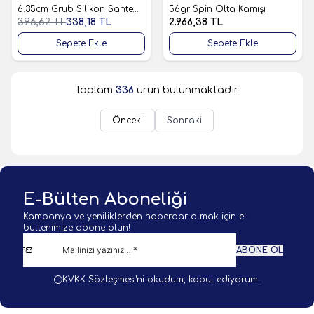
Favorilere Ekle
Favorilere Ekle
6.35cm Grub Silikon Sahte
56gr Spin Olta Kamışı
Yem
396,62
TL
338,18
TL
2.966,38
TL
Sepete Ekle
Sepete Ekle
Toplam
336
ürün bulunmaktadır.
Önceki
Sonraki
E-Bülten Aboneliği
Kampanya ve yeniliklerden haberdar olmak için e-
bültenimize abone olun!
ABONE OL
KVKK Sözleşmesi'ni
okudum, kabul ediyorum.