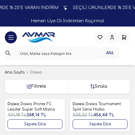
 % 25'E VARAN İNDİRİM
SEÇİLİ ÜRÜNLERDE % 25'E VA
Hemen Üye Ol İndirimleri Kaçırma!
Favorilerim
Hesabım
Sepeti
ARA
Ana Sayfa
Daiwa
Filtrele
Sırala
Daiwa
Daiwa Prorex FC
Daiwa
Daiwa Tournament
%
15
%
15
Favorilere Ekle
Favorilere Ekle
Leader Super Soft Misina
Split Serisi Halka
431,78
TL
368,14
TL
535,32
TL
456,44
TL
Sepete Ekle
Sepete Ekle