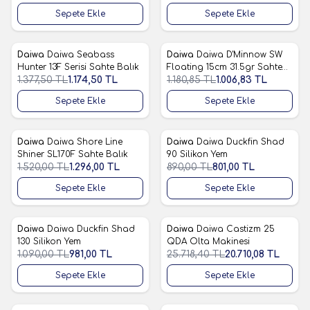
Sepete Ekle
Sepete Ekle
Daiwa
Daiwa Seabass
Daiwa
Daiwa D'Minnow SW
%
15
%
15
Favorilere Ekle
Favorilere Ekle
Hunter 13F Serisi Sahte Balık
Floating 15cm 31.5gr Sahte
1.377,50
TL
1.174,50
TL
Balık
1.180,85
TL
1.006,83
TL
Sepete Ekle
Sepete Ekle
Daiwa
Daiwa Shore Line
Daiwa
Daiwa Duckfin Shad
%
15
%
10
Favorilere Ekle
Favorilere Ekle
Shiner SL170F Sahte Balık
90 Silikon Yem
1.520,00
TL
1.296,00
TL
890,00
TL
801,00
TL
Sepete Ekle
Sepete Ekle
Daiwa
Daiwa Duckfin Shad
Daiwa
Daiwa Castizm 25
%
10
%
19
Favorilere Ekle
Favorilere Ekle
130 Silikon Yem
QDA Olta Makinesi
1.090,00
TL
981,00
TL
25.718,40
TL
20.710,08
TL
Sepete Ekle
Sepete Ekle