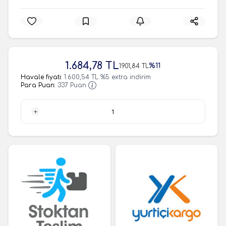
1.684,78
TL
%
11
1.901,84
TL
Havale fiyatı:
1.600,54
TL
%
5
extra indirim
Para Puan:
337
Puan
1 Adet