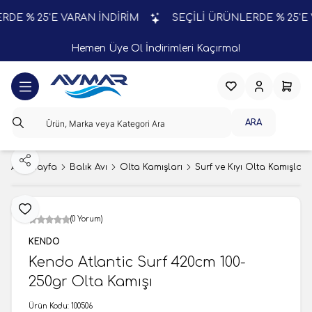
E % 25'E VARAN İNDİRİM
SEÇİLİ ÜRÜNLERDE % 25'E VA
Hemen Üye Ol İndirimleri Kaçırma!
Favorilerim
Hesabım
Sepeti
ARA
Paylaş
Ana Sayfa
Balık Avı
Olta Kamışları
Surf ve Kıyı Olta Kamışları
Favoriye Ekle
(0 Yorum)
KENDO
Kendo Atlantic Surf 420cm 100-
250gr Olta Kamışı
Ürün Kodu:
100506