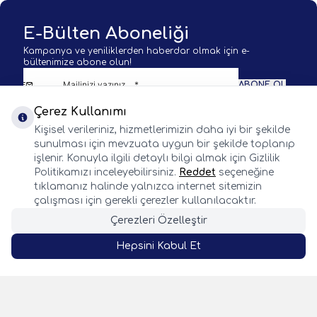
E-Bülten Aboneliği
Kampanya ve yeniliklerden haberdar olmak için e-
bültenimize abone olun!
ABONE OL
Çerez Kullanımı
KVKK Sözleşmesi'ni
okudum, kabul ediyorum.
Kişisel verileriniz, hizmetlerimizin daha iyi bir şekilde
sunulması için mevzuata uygun bir şekilde toplanıp
işlenir. Konuyla ilgili detaylı bilgi almak için Gizlilik
Politikamızı inceleyebilirsiniz.
Reddet
seçeneğine
tıklamanız halinde yalnızca internet sitemizin
BALIK AVI KAMP VE DOĞA SPORLARI
çalışması için gerekli çerezler kullanılacaktır.
Çerezleri Özelleştir
WhatsApp
Facebook
Twitter
Instagram
Önemli Bilgiler
Hepsini Kabul Et
Hızlı Erişim
SEPETE EKLE
Whatsapp
Adres & İletişim