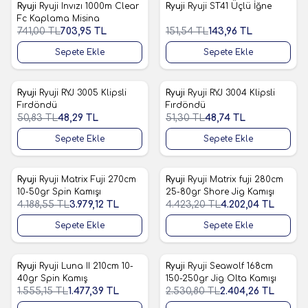
Ryuji
Ryuji Invızı 1000m Clear
Ryuji
Ryuji ST41 Üçlü İğne
%
5
%
5
Favorilere Ekle
Favorilere Ekle
Fc Kaplama Misina
741,00
TL
703,95
TL
151,54
TL
143,96
TL
Sepete Ekle
Sepete Ekle
Ryuji
Ryuji RYJ 3005 Klipsli
Ryuji
Ryuji RYJ 3004 Klipsli
%
5
%
5
Favorilere Ekle
Favorilere Ekle
Fırdöndü
Fırdöndü
50,83
TL
48,29
TL
51,30
TL
48,74
TL
Sepete Ekle
Sepete Ekle
Ryuji
Ryuji Matrix Fuji 270cm
Ryuji
Ryuji Matrix fuji 280cm
%
5
%
5
Favorilere Ekle
Favorilere Ekle
10-50gr Spin Kamışı
25-80gr Shore Jig Kamışı
4.188,55
TL
3.979,12
TL
4.423,20
TL
4.202,04
TL
Sepete Ekle
Sepete Ekle
Ryuji
Ryuji Luna II 210cm 10-
Ryuji
Ryuji Seawolf 168cm
%
5
%
5
Favorilere Ekle
Favorilere Ekle
40gr Spin Kamış
150-250gr Jig Olta Kamışı
1.555,15
TL
1.477,39
TL
2.530,80
TL
2.404,26
TL