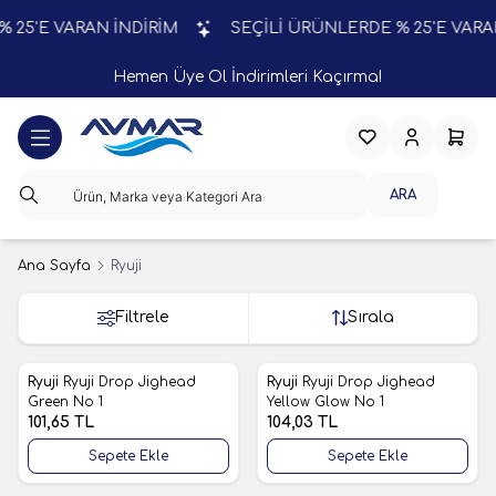
5'E VARAN İNDİRİM
SEÇİLİ ÜRÜNLERDE % 25'E VARAN 
Hemen Üye Ol İndirimleri Kaçırma!
Favorilerim
Hesabım
Sepeti
ARA
Ana Sayfa
Ryuji
Filtrele
Sırala
Ryuji
Ryuji Drop Jighead
Ryuji
Ryuji Drop Jighead
Yeni
Yeni
Favorilere Ekle
Favorilere Ekle
Green No 1
Yellow Glow No 1
101,65
TL
104,03
TL
Sepete Ekle
Sepete Ekle