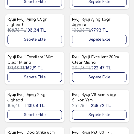
Sepete Ekle
Sepete Ekle
Ryuji
Ryuji Ajing 3.5gr
Ryuji
Ryuji Ajing 1.5gr
%
5
%
5
Favorilere Ekle
Favorilere Ekle
Jighead
Jighead
108,78
TL
103,34
TL
103,08
TL
97,93
TL
Sepete Ekle
Sepete Ekle
Ryuji
Ryuji Excellent 150m
Ryuji
Ryuji Excellent 300m
%
5
%
5
Favorilere Ekle
Favorilere Ekle
Clear Misina
Clear Misina
171,48
TL
162,91
TL
234,18
TL
222,47
TL
Sepete Ekle
Sepete Ekle
Ryuji
Ryuji Ajing 2.5gr
Ryuji
Ryuji V8 8cm 5.5gr
%
5
%
5
Favorilere Ekle
Favorilere Ekle
Jighead
Silikon Yem
106,40
TL
101,08
TL
251,28
TL
238,72
TL
Sepete Ekle
Sepete Ekle
Ryuji
Ryuji Dog Strike 6cm
Ryuji
Ryuji RYJ 1001 İkili
%
5
%
5