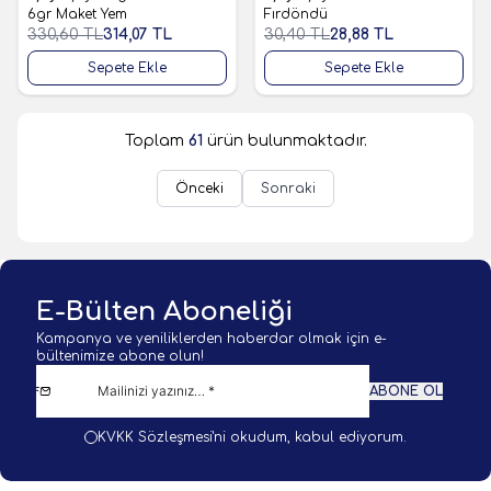
Favorilere Ekle
Favorilere Ekle
6gr Maket Yem
Fırdöndü
330,60
TL
314,07
TL
30,40
TL
28,88
TL
Sepete Ekle
Sepete Ekle
Toplam
61
ürün bulunmaktadır.
Önceki
Sonraki
E-Bülten Aboneliği
Kampanya ve yeniliklerden haberdar olmak için e-
bültenimize abone olun!
ABONE OL
KVKK Sözleşmesi'ni
okudum, kabul ediyorum.