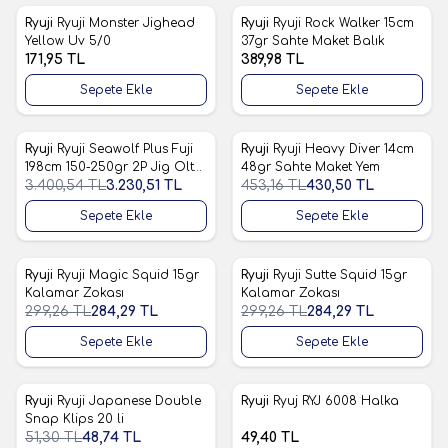
Ryuji
Ryuji Monster Jighead
Ryuji
Ryuji Rock Walker 15cm
Yeni
Yeni
Favorilere Ekle
Favorilere Ekle
Yellow Uv 5/0
37gr Sahte Maket Balık
171,95
TL
389,98
TL
Sepete Ekle
Sepete Ekle
Ryuji
Ryuji Seawolf Plus Fuji
Ryuji
Ryuji Heavy Diver 14cm
%
5
%
5
Favorilere Ekle
Favorilere Ekle
198cm 150-250gr 2P Jig Olta
48gr Sahte Maket Yem
Kamışı
3.400,54
TL
3.230,51
TL
453,16
TL
430,50
TL
Sepete Ekle
Sepete Ekle
Ryuji
Ryuji Magic Squid 15gr
Ryuji
Ryuji Sutte Squid 15gr
%
5
%
5
Favorilere Ekle
Favorilere Ekle
Kalamar Zokası
Kalamar Zokası
299,26
TL
284,29
TL
299,26
TL
284,29
TL
Sepete Ekle
Sepete Ekle
Ryuji
Ryuji Japanese Double
Ryuji
Ryuj RYJ 6008 Halka
%
5
Favorilere Ekle
Favorilere Ekle
Snap Klips 20 li
51,30
TL
48,74
TL
49,40
TL