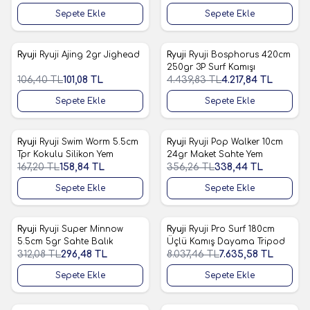
Sepete Ekle
Sepete Ekle
Ryuji
Ryuji Ajing 2gr Jighead
Ryuji
Ryuji Bosphorus 420cm
%
5
%
5
Favorilere Ekle
Favorilere Ekle
250gr 3P Surf Kamışı
106,40
TL
101,08
TL
4.439,83
TL
4.217,84
TL
Sepete Ekle
Sepete Ekle
Ryuji
Ryuji Swim Worm 5.5cm
Ryuji
Ryuji Pop Walker 10cm
%
5
%
5
Favorilere Ekle
Favorilere Ekle
Tpr Kokulu Silikon Yem
24gr Maket Sahte Yem
167,20
TL
158,84
TL
356,26
TL
338,44
TL
Sepete Ekle
Sepete Ekle
Ryuji
Ryuji Super Minnow
Ryuji
Ryuji Pro Surf 180cm
%
5
%
5
Favorilere Ekle
Favorilere Ekle
5.5cm 5gr Sahte Balık
Üçlü Kamış Dayama Tripod
312,08
TL
296,48
TL
8.037,46
TL
7.635,58
TL
Sepete Ekle
Sepete Ekle