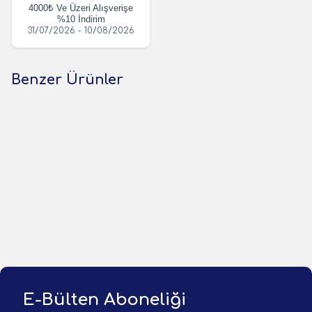
4000₺ Ve Üzeri Alışverişe
%10 İndirim
31/07/2026 - 10/08/2026
Benzer Ürünler
(0 Yorum)
(0 Yorum)
Shimano
Shimano
Shimano Bassterra XT Shore
Shimano Bassterra XT Shore
Jigging 305cm 30-100gr Olta
Jigging 289cm 20-80gr Olta
Kamışı
Kamışı
9.699,00
TL
8.953,00
TL
1 Adet
1 Adet
Sepete Ekle
Sepete Ekle
E-Bülten Aboneliği