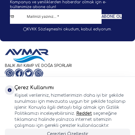
Kampanya ve yeniliklerden haberdar olmak için e-
bültenimize abone olun!
ABONE OL
KVKK Sözleşmesi'ni
okudum, kabul ediyorum.
BALIK AVI KAMP VE DOĞA SPORLARI
WhatsApp
Facebook
Twitter
Instagram
Önemli Bilgiler
Hızlı Erişim
Çerez Kullanımı
Whatsapp
Kişisel verileriniz, hizmetlerimizin daha iyi bir şekilde
Adres & İletişim
sunulması için mevzuata uygun bir şekilde toplanıp
işlenir. Konuyla ilgili detaylı bilgi almak için Gizlilik
Politikamızı inceleyebilirsiniz.
Reddet
seçeneğine
tıklamanız halinde yalnızca internet sitemizin
çalışması için gerekli çerezler kullanılacaktır.
Çerezleri Özelleştir