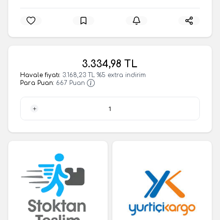
3.334,98
TL
Havale fiyatı:
3.168,23
TL
%
5
extra indirim
Para Puan:
667
Puan
1 Adet