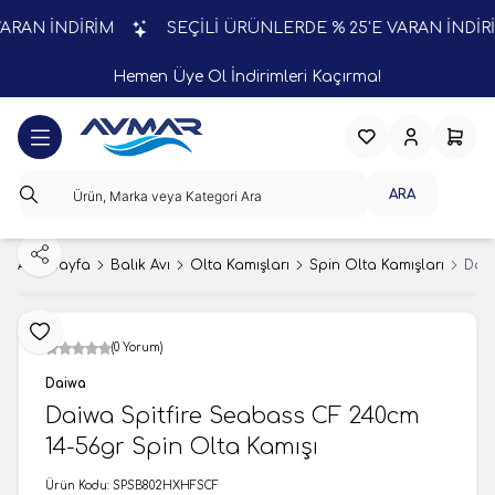
RAN İNDİRİM
SEÇİLİ ÜRÜNLERDE % 25'E VARAN İNDİRİM
Hemen Üye Ol İndirimleri Kaçırma!
Favorilerim
Hesabım
Sepeti
ARA
Paylaş
Ana Sayfa
Balık Avı
Olta Kamışları
Spin Olta Kamışları
Daiw
Favoriye Ekle
(0 Yorum)
Daiwa
Daiwa Spitfire Seabass CF 240cm
14-56gr Spin Olta Kamışı
Ürün Kodu:
SPSB802HXHFSCF