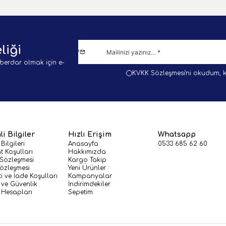
liği
berdar olmak için e-
KVKK Sözleşmesi'ni
okudum, k
i Bilgiler
Hızlı Erişim
Whatsapp
 Bilgileri
Anasayfa
0533 685 62 60
t Koşulları
Hakkımızda
 Sözleşmesi
Kargo Takip
Sözleşmesi
Yeni Ürünler
i ve İade Koşulları
Kampanyalar
k ve Güvenlik
İndirimdekiler
Hesapları
Sepetim