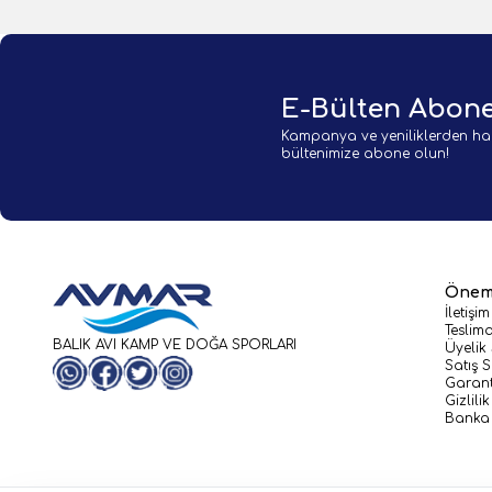
E-Bülten Abone
Kampanya ve yeniliklerden ha
bültenimize abone olun!
Öneml
İletişim
Teslima
BALIK AVI KAMP VE DOĞA SPORLARI
Üyelik
Satış 
WhatsApp
Facebook
Twitter
Instagram
Garant
Gizlili
Banka 