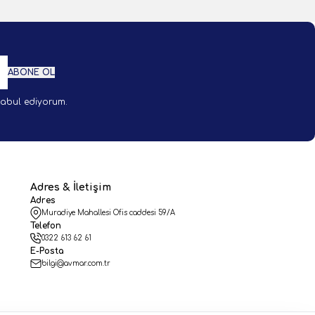
ABONE OL
abul ediyorum.
Adres & İletişim
Adres
Muradiye Mahallesi Ofis caddesi 59/A
Telefon
0322 613 62 61
E-Posta
bilgi@avmar.com.tr