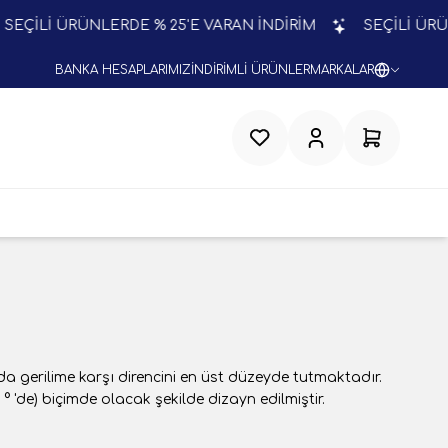
İ ÜRÜNLERDE % 25'E VARAN İNDİRİM
SEÇİLİ ÜRÜNLERDE
BANKA HESAPLARIMIZ
İNDİRİMLİ ÜRÜNLER
MARKALAR
Favorilerim
Hesabım
Sepetim
a gerilime karşı direncini en üst düzeyde tutmaktadır.
° 'de) biçimde olacak şekilde dizayn edilmiştir.