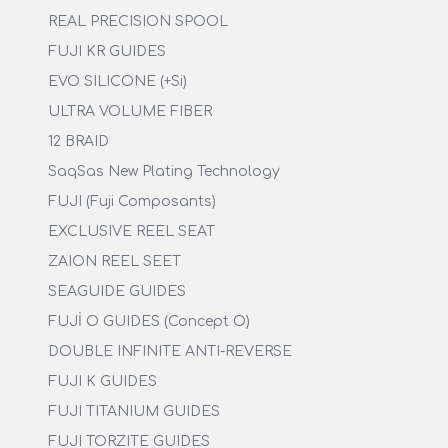
REAL PRECISION SPOOL
FUJI KR GUIDES
EVO SILICONE (+Si)
ULTRA VOLUME FIBER
12 BRAID
SaqSas New Plating Technology
FUJI (Fuji Composants)
EXCLUSIVE REEL SEAT
ZAION REEL SEET
SEAGUIDE GUIDES
FUJİ O GUIDES (Concept O)
DOUBLE INFINITE ANTI-REVERSE
FUJI K GUIDES
FUJI TITANIUM GUIDES
FUJI TORZITE GUIDES