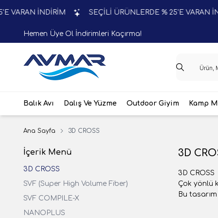
AN İNDİRİM
SEÇİLİ ÜRÜNLERDE % 25'E VARAN İNDİRİM
Hemen Üye Ol İndirimleri Kaçırma!
Balık Avı
Dalış Ve Yüzme
Outdoor Giyim
Kamp Ma
Ana Sayfa
3D CROSS
3D CRO
İçerik Menü
3D CROSS
3D CROSS
SVF (Super High Volume Fiber)
Çok yönlü k
Bu tasarım 
SVF COMPILE-X
NANOPLUS