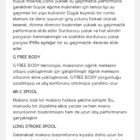
büyük makine] Daha yüksek su geçirmezlik performansı
gerektiren büyük eğirme makineleri için temas tipi su
geçirmez bir yapı kullanılır. Düşük kaymalı bir conta
elemanı ile deniz suyunun giriş yolunu fiziksel olarak
keserek, dönme direncini bastırırken yüksek su geçirmezlik
performansı elde edilir. Durdurucu yatak ve hat silindiri
parçaları benimsenmiştir ve özellikle durdurucu yatak
parçası IPX8'e eşdeğer bir su geçirmezlik derecesi elde
eder.
G FREE BODY
G FREE BODY teknolojisi, makaranın ağırlık merkezini
oltaya yaklaştırmak için geliştirilmiştir. Ağırlık merkezini
oltacının eline yaklaştırarak, G FREE BODY yorgunluğu
azaltmaya ve atış konforunu artırmaya yardımcı olur.
AR-C SPOOL
Makara özel bir makara halkası şekline sahiptir. Bu,
misinada bir düzeltme etkisi yaratır ve hem misina
sorunlarının bastırılmasını hem de uzun atış performansını
gerçekleştirir.
LONG STROKE SPOOL
Geleneksel makara tasarımlarına kıyasla daha uzun bir