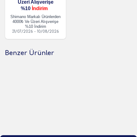
Üzeri Alışverişe
%10
İndirim
Shimano Markalı Ürünlerden
4000₺ Ve Üzeri Alışverişe
%10 İndirim
31/07/2026 - 10/08/2026
Benzer Ürünler
(0 Yorum)
(0 Yorum)
Shimano
Shimano
Shimano Saragosa SW
Shimano Saragosa SW
5000XG Olta Makinesi
6000HG Olta Makinesi
17.880,00
TL
18.628,00
TL
1 Adet
1 Adet
Sepete Ekle
Sepete Ekle