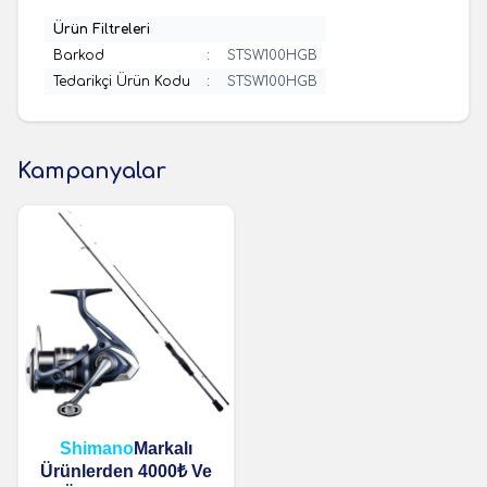
Ürün Filtreleri
Barkod
:
STSW100HGB
Tedarikçi Ürün Kodu
:
STSW100HGB
Kampanyalar
Shimano
Markalı
Ürünlerden 4000₺ Ve