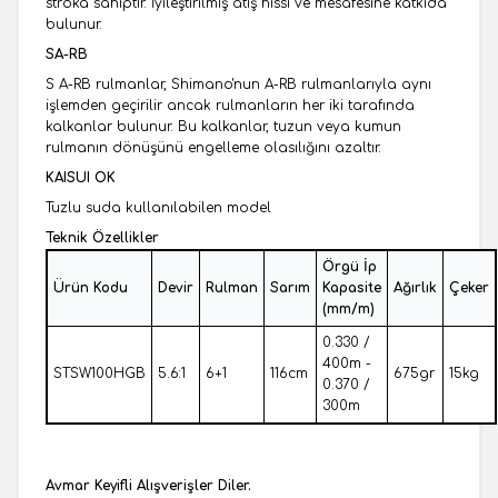
stroka sahiptir. İyileştirilmiş atış hissi ve mesafesine katkıda
bulunur.
SA-RB
S A-RB rulmanlar, Shimano'nun A-RB rulmanlarıyla aynı
işlemden geçirilir ancak rulmanların her iki tarafında
kalkanlar bulunur. Bu kalkanlar, tuzun veya kumun
rulmanın dönüşünü engelleme olasılığını azaltır.
KAISUI OK
Tuzlu suda kullanılabilen model
Teknik Özellikler
Örgü İp
Ürün Kodu
Devir
Rulman
Sarım
Kapasite
Ağırlık
Çeker
(mm/m)
0.330 /
400m -
STSW100HGB
5.6:1
6+1
116cm
675gr
15kg
0.370 /
300m
Avmar Keyifli Alışverişler Diler.