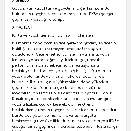
X SHIELD
Gövde, yan kapaklar ve gövdenin diğer kısımlarında
bulunan su geçirmez contalar sayesinde IPX8'e eşdeğer su
geçirmezlik özelliğine sahipti
r.
X PROTECT
[Orta ve küçük genel amaçlı spin makineleri]
Bu makine daha hafif eğirme gerektirdiğinden, eğirmenin
hafifliğinden ödün vermeyen temassız bir yapıya
odaklandık. Geleneksel su itici işlemin yanı sıra, yapının
temassız yapısına rağmen yüksek su geçirmezlik
performansı elde etmek için su penetrasyonunu
baskılayan bir labirent yapı birleştirilmiştir. Durdurucu
yatak bölümünde ve misina makarası bölümünde
kullanılır. Tuzlu su için büyük makine, daha yüksek su
geçirmezlik performansı gerektiren büyük eğirme
makineleri için temas tipi su geçirmez bir yapı kullanılır.
Düşük kayan bir conta elemanı ile deniz suyunun giriş
yolunu fiziksel olarak keserek, dönme direncini
baskılarken yüksek su geçirmezlik performansı elde edilir.
Durdurucu yatak ve misina makarası parçaları
benimsenmiştir ve özellikle durdurucu yatak parçası IPX8'e
eşdeğer bir su geçirmezlik derecesi elde eder. [Tuzlu su için