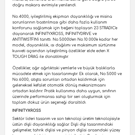
doğru makara evrimiyle yenilendi.
No.4000, iyileştirilmiş ekipman dayanıklılığı ve misina
sorunlarının bastırılması gibi daha fazla kullanım
konforunu sağlamak için beğeni toplayan 23 STRADIC'e
dayanarak INFINITYXROSS, INFINITYDRIVE ve
ANTITWISTFIN'i tanıttı. No.5000'den No.10.000'e kadar her
model, dayanıklılık, ısı dağılımı ve maksimum sürtünme
kuvveti açısından iyileştirilmiş özellikler elde eden X
TOUGH DRAG ile donatılmıştır.
Özellikler, ağır ağırlıktaki yemlerle ve büyük balıklarla
mücadele etmek için tasarlanmıştır. Ek olarak, No.5000 ve
No.6000, atışta sorunları ortadan kaldırmak için
geleneksel kefalet otomatik dönüş mekanizmasını
ortadan kaldırır. Pratik kullanıma daha uygun, sınıfının
üzerinde performansa sahip bir seri oluşturmak için
toplam dokuz ürün seçeneği daraltıldı.
INFINITYXROSS
Sektör lideri tasarım ve son teknoloji üretim teknolojisiyle
üstün dişli dayanıklılığı sağlar. Dişli dişi tasarımındaki
gelişmeler, tahrik dişlisi ve pinyon dişlisi arasındaki yüzey