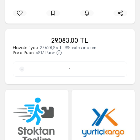
29.083,00
TL
Havale fiyatı:
27.628,85
TL
%
5
extra indirim
Para Puan:
5817
Puan
1 Adet