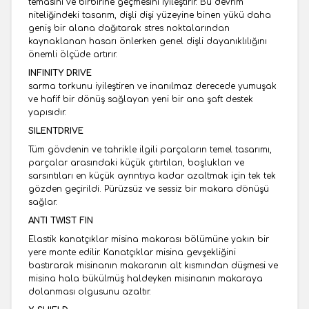
temasını ve birbirine geçmesini iyileştirir. Bu devrim
niteliğindeki tasarım, dişli dişi yüzeyine binen yükü daha
geniş bir alana dağıtarak stres noktalarından
kaynaklanan hasarı önlerken genel dişli dayanıklılığını
önemli ölçüde artırır.
INFINITY DRIVE
sarma torkunu iyileştiren ve inanılmaz derecede yumuşak
ve hafif bir dönüş sağlayan yeni bir ana şaft destek
yapısıdır.
SILENTDRIVE
Tüm gövdenin ve tahrikle ilgili parçaların temel tasarımı,
parçalar arasındaki küçük çıtırtıları, boşlukları ve
sarsıntıları en küçük ayrıntıya kadar azaltmak için tek tek
gözden geçirildi. Pürüzsüz ve sessiz bir makara dönüşü
sağlar.
ANTI TWIST FIN
Elastik kanatçıklar misina makarası bölümüne yakın bir
yere monte edilir. Kanatçıklar misina gevşekliğini
bastırarak misinanın makaranın alt kısmından düşmesi ve
misina hala bükülmüş haldeyken misinanın makaraya
dolanması olgusunu azaltır.