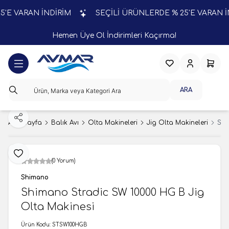
 VARAN İNDİRİM
SEÇİLİ ÜRÜNLERDE % 25'E VARAN İNDİ
Hemen Üye Ol İndirimleri Kaçırma!
Favorilerim
Hesabım
Sepeti
ARA
Paylaş
Ana Sayfa
Balık Avı
Olta Makineleri
Jig Olta Makineleri
Shi
Favoriye Ekle
(0 Yorum)
Shimano
Shimano Stradic SW 10000 HG B Jig
Olta Makinesi
Ürün Kodu:
STSW100HGB