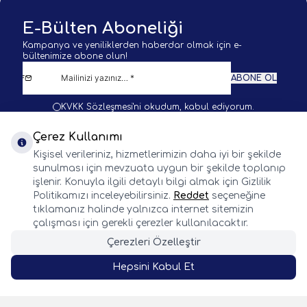
E-Bülten Aboneliği
Kampanya ve yeniliklerden haberdar olmak için e-
bültenimize abone olun!
ABONE OL
KVKK Sözleşmesi'ni
okudum, kabul ediyorum.
Çerez Kullanımı
Kişisel verileriniz, hizmetlerimizin daha iyi bir şekilde
sunulması için mevzuata uygun bir şekilde toplanıp
işlenir. Konuyla ilgili detaylı bilgi almak için Gizlilik
BALIK AVI KAMP VE DOĞA SPORLARI
Politikamızı inceleyebilirsiniz.
Reddet
seçeneğine
tıklamanız halinde yalnızca internet sitemizin
WhatsApp
Facebook
Twitter
Instagram
çalışması için gerekli çerezler kullanılacaktır.
Önemli Bilgiler
Hızlı Erişim
Çerezleri Özelleştir
Whatsapp
Adres & İletişim
Hepsini Kabul Et
SEPETE EKLE