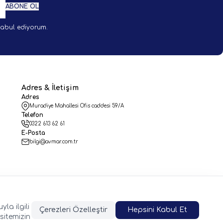
ABONE OL
abul ediyorum.
Adres & İletişim
Adres
Muradiye Mahallesi Ofis caddesi 59/A
Telefon
0322 613 62 61
E-Posta
bilgi@avmar.com.tr
la ilgili
Çerezleri Özelleştir
Hepsini Kabul Et
sitemizin