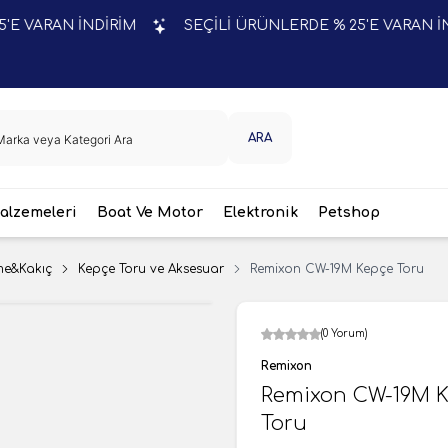
ARAN İNDİRİM
SEÇİLİ ÜRÜNLERDE % 25'E VARAN İNDİRİ
ARA
lzemeleri
Boat Ve Motor
Elektronik
Petshop
me&Kakıç
Kepçe Toru ve Aksesuar
Remixon CW-19M Kepçe Toru
(0 Yorum)
Remixon
Remixon CW-19M 
Toru