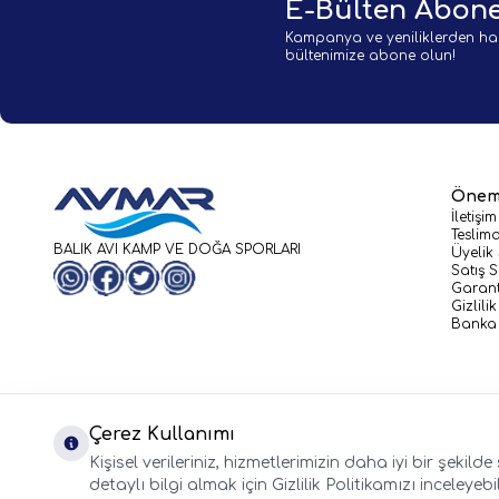
E-Bülten Abone
Kampanya ve yeniliklerden ha
bültenimize abone olun!
Öneml
İletişim
Teslima
BALIK AVI KAMP VE DOĞA SPORLARI
Üyelik
Satış 
WhatsApp
Facebook
Twitter
Instagram
Garant
Gizlili
Banka 
Çerez Kullanımı
Kişisel verileriniz, hizmetlerimizin daha iyi bir şekil
detaylı bilgi almak için Gizlilik Politikamızı inceleyebil