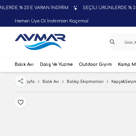
DE % 25'E VARAN İNDİRİM
SEÇİLİ ÜRÜNLERDE % 25'E V
Hemen Üye Ol İndirimleri Kaçırma!
Balık Avı
Dalış Ve Yüzme
Outdoor Giyim
Kamp Ma
Ana Sayfa
Balık Avı
Balıkçı Ekipmanları
Kepçe&Serp
Paylaş
Favoriye Ekle