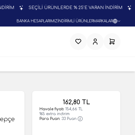
M
SEÇİLİ ÜRÜNLERDE % 25'E VARAN İNDİRİM
SEÇ
BANKA HESAPLARIMIZ
İNDİRİMLİ ÜRÜNLER
MARKALAR
Favorilerim
Hesabım
Sepetim
162,80
TL
Havale fiyatı:
154,66
TL
%
5
extra indirim
Kepçe
Para Puan:
33
Puan