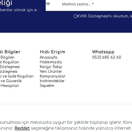
liği
berdar olmak için e-
KVKK Sözleşmesi'ni
okudum, k
i Bilgiler
Hızlı Erişim
Whatsapp
 Bilgileri
Anasayfa
0533 685 62 60
t Koşulları
Hakkımızda
 Sözleşmesi
Kargo Takip
Sözleşmesi
Yeni Ürünler
i ve İade Koşulları
Kampanyalar
k ve Güvenlik
İndirimdekiler
Hesapları
Sepetim
de sunulması için mevzuata uygun bir şekilde toplanıp işlenir. Konuy
irsiniz.
Reddet
seçeneğine tıklamanız halinde yalnızca internet 