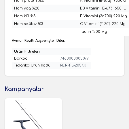
Ham protein %37
A Vitamini (E-672) 19800IU
Ham yağ %20
D3 Vitamini (E-671) 1650 IU
Ham kül %8
E Vitamini (3a700) 220 Mg
Ham selüloz %3
C Vitamini (E-301) 220 Mg
Taurin 1500 Mg
Avmar Keyifli Alışverişler Diler.
Ürün Filtreleri
Barkod
:
7460000005079
Tedarikçi Ürün Kodu
:
PET-RFL-205KK
Kampanyalar