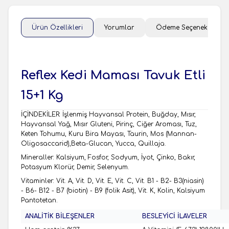
Ürün Özellikleri
Yorumlar
Ödeme Seçenekleri
Reflex Kedi Maması Tavuk Etli
15+1 Kg
İÇİNDEKİLER: İşlenmiş Hayvansal Protein, Buğday, Mısır,
Hayvansal Yağ, Mısır Gluteni, Pirinç, Ciğer Aroması, Tuz,
Keten Tohumu, Kuru Bira Mayası, Taurin, Mos (Mannan-
Oligosaccarid),Beta-Glucan, Yucca, Quillaja.
Mineraller: Kalsiyum, Fosfor, Sodyum, İyot, Çinko, Bakır,
Potasyum Klorür, Demir, Selenyum.
Vitaminler: Vit. A, Vit. D, Vit. E, Vit. C, Vit. B1 - B2- B3(niasin)
- B6- B12 - B7 (biotin) - B9 (folik Asit), Vit. K, Kolin, Kalsiyum
Pantotetan.
ANALİTİK BİLEŞENLER
BESLEYİCİ İLAVELER