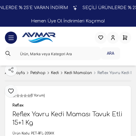
ERDE % 25'E VARAN İNDİRİM
SEÇİLİ ÜRÜNLERDE % 25'E
Hemen Üye Ol İndirimleri Kaçırma!
Favorilerim
Hesabım
Sepeti
ARA
Paylaş
Ana Sayfa
Petshop
Kedi
Kedi Mamaları
Reflex Yavru Kedi Ma
Favoriye Ekle
(0 Yorum)
Reflex
Reflex Yavru Kedi Maması Tavuk Etli
15+1 Kg
Ürün Kodu:
PET-RFL-205KK