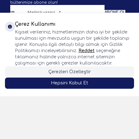
bültenimize abone olun!
ABONE OL
Çerez Kullanımı
KVKK Sözleşmesi'ni
okudum, kabul ediyorum.
Kişisel verileriniz, hizmetlerimizin daha iyi bir şekilde
sunulması için mevzuata uygun bir şekilde toplanıp
işlenir. Konuyla ilgili detaylı bilgi almak için Gizlilik
Politikamızı inceleyebilirsiniz.
Reddet
seçeneğine
tıklamanız halinde yalnızca internet sitemizin
BALIK AVI KAMP VE DOĞA SPORLARI
çalışması için gerekli çerezler kullanılacaktır.
Çerezleri Özelleştir
WhatsApp
Facebook
Twitter
Instagram
Önemli Bilgiler
Hepsini Kabul Et
Hızlı Erişim
SEPETE EKLE
Whatsapp
Adres & İletişim