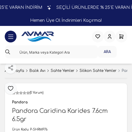
E VARAN İNDİRİM
SEÇİLİ ÜRÜNLERDE % 25'E VARAN İN
Hemen Üye Ol İndirimleri Kaçırma!
Favorilerim
Hesabım
Sepeti
ARA
Paylaş
Ana Sayfa
Balık Avı
Sahte Yemler
Silikon Sahte Yemler
Pando
Favoriye Ekle
(0 Yorum)
Pandora
Pandora Caridina Karides 7.6cm
6.5gr
Ürün Kodu:
P-SHRMP76