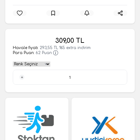
309,00
TL
Havale fiyatı:
293,55
TL
%
5
extra indirim
Para Puan:
62
Puan
1 Adet