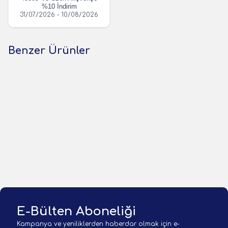
%10 İndirim
31/07/2026 - 10/08/2026
Benzer Ürünler
(0 Yorum)
(0 Yorum)
Kudos
Kudos
Kudos Tail Worm 4,5cm
Kudos Silly Worm 5cm Silikon
Silikon Yem
Yem
127,30
TL
113,05
TL
1 Adet
1 Adet
Sepete Ekle
Sepete Ekle
E-Bülten Aboneliği
Kampanya ve yeniliklerden haberdar olmak için e-