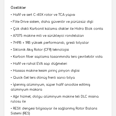
Özellikler
• Hafif ve sert C-40X rotor ve TCA yapısı
• Flite Drive sistem, daha güvenilir ve pürüzsüz dişli
• Çok diskli Karbonit kalama diskler ile Hidro Blok conta
• A7075 makine mili ve sürükleyici rondelaları
• 7HPB + 1RB yüksek performanslı, gresli bilyalar
• Siklonik Akış Rotor (CFR) teknolojisi
• Karbon fiber saplama tasarımında ters çevrilebilir vida
• Hafif ve rahat EVA sap düğmeleri
• Hassas makine kesim pirinç pinyon dişlisi
• Quick-Set ters dönüş frenli sarıcı bilya
• İşlenmiş alüminyum, süper hafif anodize edilmiş
alüminyum makara
• Ağır hizmet, dolgu alüminyum makine teli DLC misina
rulosu ile
• RESII: dengesi bilgisayar ile sağlanmış Rotor Balans
Sistemi (RES)