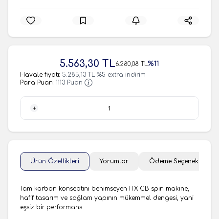
5.563,30
TL
%
11
6.280,08
TL
Havale fiyatı:
5.285,13
TL
%
5
extra indirim
Para Puan:
1113
Puan
1 Adet
Ürün Özellikleri
Yorumlar
Ödeme Seçenekleri
Tam karbon konseptini benimseyen ITX CB spin makine,
hafif tasarım ve sağlam yapının mükemmel dengesi, yani
eşsiz bir performans.