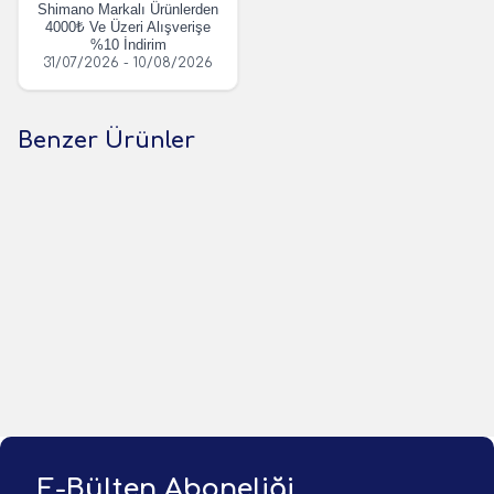
Shimano Markalı Ürünlerden
4000₺ Ve Üzeri Alışverişe
%10 İndirim
31/07/2026 - 10/08/2026
Benzer Ürünler
(0 Yorum)
(0 Yorum)
Shimano
Shimano
Shimano Nasci FD C5000XG
Shimano Nasci FD C3000 HG
Spin Olta Makinesi
Spin Olta Makinesi
8.964,00
TL
8.126,00
TL
1 Adet
1 Adet
Sepete Ekle
Sepete Ekle
E-Bülten Aboneliği