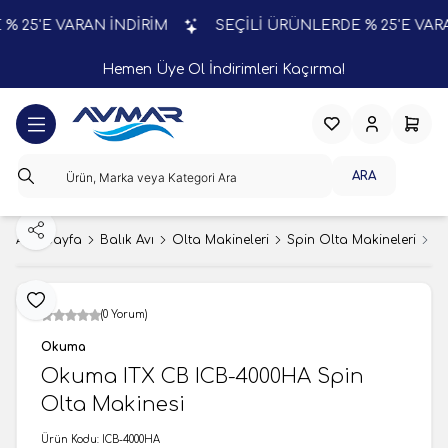
5'E VARAN İNDİRİM
SEÇİLİ ÜRÜNLERDE % 25'E VARAN İ
Hemen Üye Ol İndirimleri Kaçırma!
Favorilerim
Hesabım
Sepeti
ARA
Paylaş
Ana Sayfa
Balık Avı
Olta Makineleri
Spin Olta Makineleri
O
Favoriye Ekle
(0 Yorum)
Okuma
Okuma ITX CB ICB-4000HA Spin
Olta Makinesi
Ürün Kodu:
ICB-4000HA