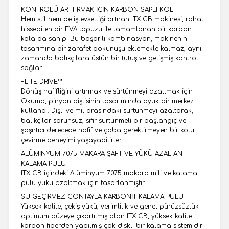
KONTROLÜ ARTTIRMAK İÇİN KARBON SAPLI KOL
Hem stil hem de işlevselliği artıran ITX CB makinesi, rahat
hissedilen bir EVA topuzu ile tamamlanan bir karbon
kola da sahip. Bu başarılı kombinasyon, makinenin
tasarımına bir zarafet dokunuşu eklemekle kalmaz, aynı
zamanda balıkçılara üstün bir tutuş ve gelişmiş kontrol
sağlar.
FLITE DRIVE™
Dönüş hafifliğini artırmak ve sürtünmeyi azaltmak için
Okuma, pinyon dişlisinin tasarımında oyuk bir merkez
kullandı. Dişli ve mil arasındaki sürtünmeyi azaltarak,
balıkçılar sorunsuz, sıfır sürtünmeli bir başlangıç ve
şaşırtıcı derecede hafif ve çaba gerektirmeyen bir kolu
çevirme deneyimi yaşayabilirler.
ALÜMİNYUM 7075 MAKARA ŞAFT VE YÜKÜ AZALTAN
KALAMA PULU
ITX CB içindeki Alüminyum 7075 makara mili ve kalama
pulu yükü azaltmak için tasarlanmıştır.
SU GEÇİRMEZ CONTAYLA KARBONİT KALAMA PULU
Yüksek kalite, çekiş yükü, verimlilik ve genel pürüzsüzlük
optimum düzeye çıkartılmış olan ITX CB, yüksek kalite
karbon fiberden yapılmış çok diskli bir kalama sistemidir.