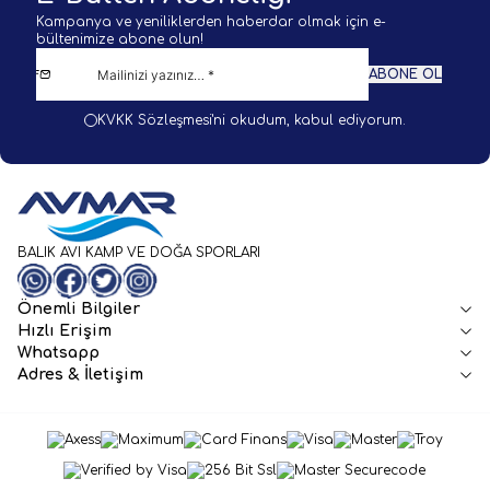
Kampanya ve yeniliklerden haberdar olmak için e-
bültenimize abone olun!
ABONE OL
KVKK Sözleşmesi'ni
okudum, kabul ediyorum.
BALIK AVI KAMP VE DOĞA SPORLARI
WhatsApp
Facebook
Twitter
Instagram
Önemli Bilgiler
Hızlı Erişim
Whatsapp
Adres & İletişim