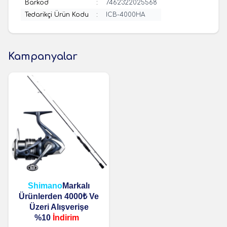
Barkod
:
7462322025568
Tedarikçi Ürün Kodu
:
ICB-4000HA
Kampanyalar
Shimano
Markalı
Ürünlerden 4000₺ Ve
Üzeri Alışverişe
%10
İndirim