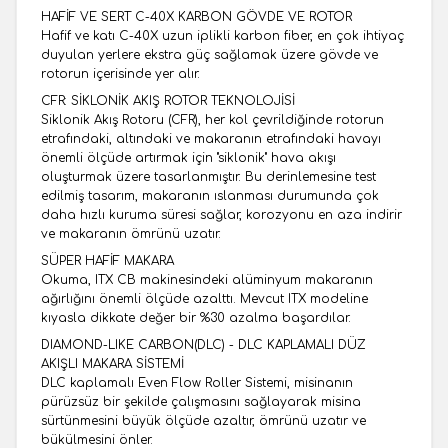
HAFİF VE SERT C-40X KARBON GÖVDE VE ROTOR
Hafif ve katı C-40X uzun iplikli karbon fiber, en çok ihtiyaç
duyulan yerlere ekstra güç sağlamak üzere gövde ve
rotorun içerisinde yer alır.
CFR: SİKLONİK AKIŞ ROTOR TEKNOLOJİSİ
Siklonik Akış Rotoru (CFR), her kol çevrildiğinde rotorun
etrafındaki, altındaki ve makaranın etrafındaki havayı
önemli ölçüde artırmak için "siklonik" hava akışı
oluşturmak üzere tasarlanmıştır. Bu derinlemesine test
edilmiş tasarım, makaranın ıslanması durumunda çok
daha hızlı kuruma süresi sağlar, korozyonu en aza indirir
ve makaranın ömrünü uzatır.
SÜPER HAFİF MAKARA
Okuma, ITX CB makinesindeki alüminyum makaranın
ağırlığını önemli ölçüde azalttı. Mevcut ITX modeline
kıyasla dikkate değer bir %30 azalma başardılar.
DIAMOND-LIKE CARBON(DLC) - DLC KAPLAMALI DÜZ
AKIŞLI MAKARA SİSTEMİ
DLC kaplamalı Even Flow Roller Sistemi, misinanın
pürüzsüz bir şekilde çalışmasını sağlayarak misina
sürtünmesini büyük ölçüde azaltır, ömrünü uzatır ve
bükülmesini önler.