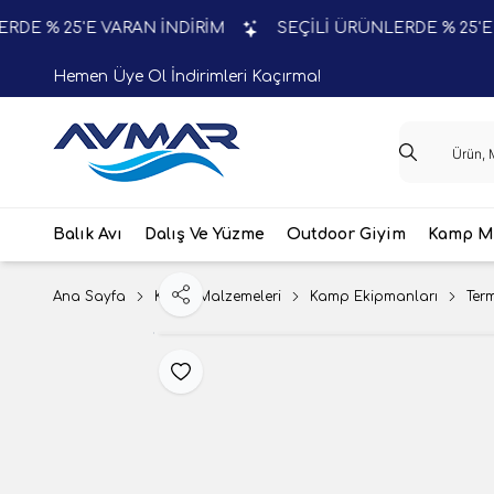
25'E VARAN İNDİRİM
SEÇİLİ ÜRÜNLERDE % 25'E VARAN
Hemen Üye Ol İndirimleri Kaçırma!
Balık Avı
Dalış Ve Yüzme
Outdoor Giyim
Kamp Ma
Ana Sayfa
Kamp Malzemeleri
Kamp Ekipmanları
Ter
Paylaş
Favoriye Ekle