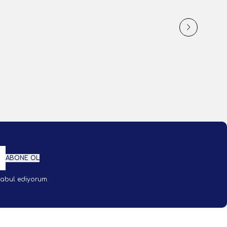
900,00
TL
1 Adet
kle
Sepete Ekle
ABONE OL
abul ediyorum.