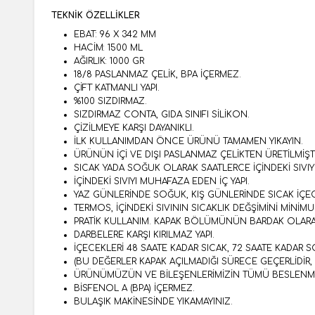
TEKNİK ÖZELLİKLER
EBAT: 96 X 342 MM
HACİM: 1500 ML
AĞIRLIK: 1000 GR
18/8 PASLANMAZ ÇELİK, BPA İÇERMEZ.
ÇİFT KATMANLI YAPI.
%100 SIZDIRMAZ.
SIZDIRMAZ CONTA, GIDA SINIFI SİLİKON.
ÇİZİLMEYE KARŞI DAYANIKLI.
İLK KULLANIMDAN ÖNCE ÜRÜNÜ TAMAMEN YIKAYIN.
ÜRÜNÜN İÇİ VE DIŞI PASLANMAZ ÇELİKTEN ÜRETİLMİŞTİ
SICAK YADA SOĞUK OLARAK SAATLERCE İÇİNDEKİ SIVIY
İÇİNDEKİ SIVIYI MUHAFAZA EDEN İÇ YAPI.
YAZ GÜNLERİNDE SOĞUK, KIŞ GÜNLERİNDE SICAK İÇEC
TERMOS, İÇİNDEKİ SIVININ SICAKLIK DEĞŞİMİNİ MİNİMUM
PRATİK KULLANIM. KAPAK BÖLÜMÜNÜN BARDAK OLARAK
DARBELERE KARŞI KIRILMAZ YAPI.
İÇECEKLERİ 48 SAATE KADAR SICAK, 72 SAATE KADAR 
(BU DEĞERLER KAPAK AÇILMADIĞI SÜRECE GEÇERLİDİR,
ÜRÜNÜMÜZÜN VE BİLEŞENLERİMİZİN TÜMÜ BESLENME
BİSFENOL A (BPA) İÇERMEZ.
BULAŞIK MAKİNESİNDE YIKAMAYINIZ.