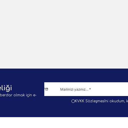
TL
900,00
TL
1 Adet
Sepete Ekle
Sepete E
liği
berdar olmak için e-
KVKK Sözleşmesi'ni
okudum, k