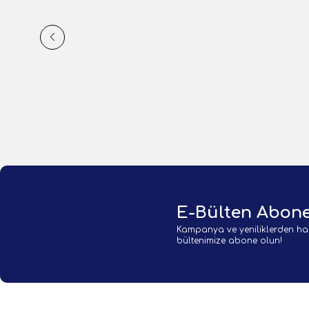
1.750,00
TL
490,00
1 Adet
1 Adet
Sepete Ekle
E-Bülten Abone
Kampanya ve yeniliklerden ha
bültenimize abone olun!