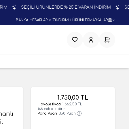
SEÇİLİ ÜRÜNLERDE % 25'E VARAN İNDİRİM
SEÇİLİ Ü
BANKA HESAPLARIMIZ
İNDİRİMLİ ÜRÜNLER
MARKALAR
Favorilerim
Hesabım
Sepetim
1.750,00
TL
Havale fiyatı:
1.662,50
TL
%
5
extra indirim
manlı
Para Puan:
350
Puan
il