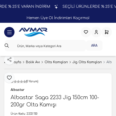
 % 25'E VARAN İNDİRİM
SEÇİLİ ÜRÜNLERDE % 25'E VA
Hemen Üye Ol İndirimleri Kaçırma!
Favorilerim
Hesabım
Sepeti
ARA
Paylaş
Ana Sayfa
Balık Avı
Olta Kamışları
Jig Olta Kamışları
Albas
Favoriye Ekle
(0 Yorum)
Albastar
Albastar Saga 2233 Jig 150cm 100-
200gr Olta Kamışı
Ürün Kodu:
2233 150