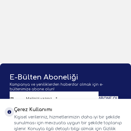
%
5
Ryuji
Shimano
Ryuji Seawolf Plus Fuji 198cm
Shimano Vengeance Jigging
150-250gr 2P Jig Olta Kamışı
183cm 100-300gr Jig Kamışı
3.230,51
TL
6.343,00
TL
3.400,54
TL
1 Adet
1 Adet
Sepete Ekle
Sepete Ekle
E-Bülten Aboneliği
Kampanya ve yeniliklerden haberdar olmak için e-
bültenimize abone olun!
ABONE OL
Çerez Kullanımı
KVKK Sözleşmesi'ni
okudum, kabul ediyorum.
Kişisel verileriniz, hizmetlerimizin daha iyi bir şekilde
sunulması için mevzuata uygun bir şekilde toplanıp
işlenir. Konuyla ilgili detaylı bilgi almak için Gizlilik