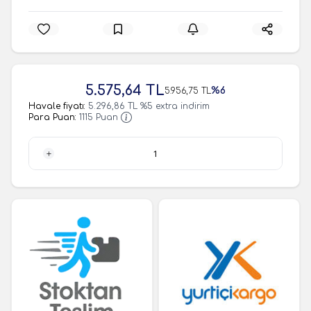
5.575,64
TL
%
6
5.956,75
TL
Havale fiyatı:
5.296,86
TL
%
5
extra indirim
Para Puan:
1115
Puan
1 Adet