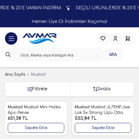
E % 25'E VARAN İNDİRİM
SEÇİLİ ÜRÜNLERDE % 25'E V
Hemen Üye Ol İndirimleri Kaçırma!
Favorilerim
Hesabım
Sepeti
ARA
Ana Sayfa
Mustad
Filtrele
Sırala
Mustad
Mustad Mini Halka
Mustad
Mustad JL75NP Jaw
Favorilere Ekle
Favorilere Ekle
Açıcı Pense
Lok 5x Strong Üçlü Olta
651,38
TL
İğnesi
533,84
TL
Sepete Ekle
Sepete Ekle