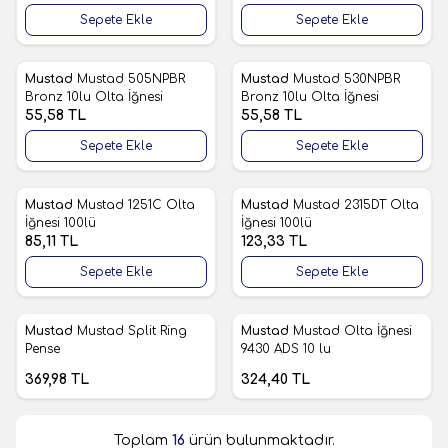
Sepete Ekle
Sepete Ekle
Mustad
Mustad 505NPBR
Mustad
Mustad 530NPBR
Favorilere Ekle
Favorilere Ekle
Bronz 10lu Olta İğnesi
Bronz 10lu Olta İğnesi
55,58
TL
55,58
TL
Sepete Ekle
Sepete Ekle
Mustad
Mustad 1251C Olta
Mustad
Mustad 2315DT Olta
Favorilere Ekle
Favorilere Ekle
İğnesi 100lü
İğnesi 100lü
85,11
TL
123,33
TL
Sepete Ekle
Sepete Ekle
Tükendi
Tükendi
Mustad
Mustad Split Ring
Mustad
Mustad Olta İğnesi
Favorilere Ekle
Favorilere Ekle
Pense
9430 ADS 10 lu
369,98
TL
324,40
TL
Toplam
16
ürün bulunmaktadır.