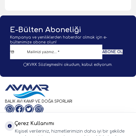
E-Bülten Aboneliği
Kampanya ve yeniliklerden haberdar olmak için e-
bültenimize abone olun!
ABONE OL
KVKK Sözleşmesi'ni
okudum, kabul ediyorum.
BALIK AVI KAMP VE DOĞA SPORLARI
WhatsApp
Facebook
Twitter
Instagram
Önemli Bilgiler
Hızlı Erişim
Çerez Kullanımı
Whatsapp
Kişisel verileriniz, hizmetlerimizin daha iyi bir şekilde
Adres & İletişim