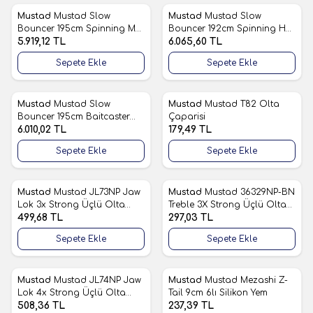
Mustad
Mustad Slow
Mustad
Mustad Slow
Favorilere Ekle
Favorilere Ekle
Bouncer 195cm Spinning ML
Bouncer 192cm Spinning H
Slow Jig Olta Kamışı
5.919,12
TL
Slow Jig Olta Kamışı
6.065,60
TL
Sepete Ekle
Sepete Ekle
Mustad
Mustad Slow
Mustad
Mustad T82 Olta
Favorilere Ekle
Favorilere Ekle
Bouncer 195cm Baitcaster
Çaparisi
ML Slow Jig Kamışı
6.010,02
TL
179,49
TL
Sepete Ekle
Sepete Ekle
Mustad
Mustad JL73NP Jaw
Mustad
Mustad 36329NP-BN
Favorilere Ekle
Favorilere Ekle
Lok 3x Strong Üçlü Olta
Treble 3X Strong Üçlü Olta
İğnesi
499,68
TL
İğnesi
297,03
TL
Sepete Ekle
Sepete Ekle
Mustad
Mustad JL74NP Jaw
Mustad
Mustad Mezashi Z-
Favorilere Ekle
Favorilere Ekle
Lok 4x Strong Üçlü Olta
Tail 9cm 6lı Silikon Yem
İğnesi
508,36
TL
237,39
TL