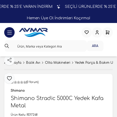
E % 25'E VARAN İNDİRİM
SEÇİLİ ÜRÜNLERDE % 25'E VA
Hemen Üye Ol İndirimleri Kaçırma!
Favorilerim
Hesabım
Sepeti
ARA
Paylaş
Ana Sayfa
Balık Avı
Olta Makineleri
Yedek Parça & Bakım Ürün
Favoriye Ekle
(0 Yorum)
Shimano
Shimano Stradic 5000C Yedek Kafa
Metal
Ürün Kodu:
RD17268