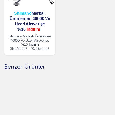
Shimano
Markalı
Ürünlerden 4000₺ Ve
Üzeri Alışverişe
%10
İndirim
Shimano Markalı Ürünlerden
4000₺ Ve Üzeri Alışverişe
%10 İndirim
31/07/2026 - 10/08/2026
Benzer Ürünler
(1 Yorum)
(0 Yorum)
Sagoo
Würth
Sagoo Olta Makine Dış
Würth Kontak Spreyi 300ml
Bakım Yağı
139,00
TL
675,00
TL
1 Adet
1 Adet