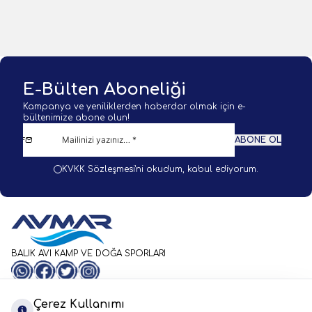
Sepete Ekle
Sepete Ekle
E-Bülten Aboneliği
Kampanya ve yeniliklerden haberdar olmak için e-
bültenimize abone olun!
ABONE OL
KVKK Sözleşmesi'ni
okudum, kabul ediyorum.
BALIK AVI KAMP VE DOĞA SPORLARI
WhatsApp
Facebook
Twitter
Instagram
Önemli Bilgiler
Hızlı Erişim
Çerez Kullanımı