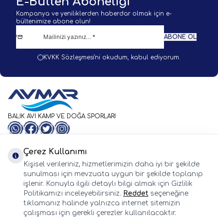
E-Bülten Aboneliği
Kampanya ve yeniliklerden haberdar olmak için e-
bültenimize abone olun!
ABONE OL
KVKK Sözleşmesi'ni
okudum, kabul ediyorum.
BALIK AVI KAMP VE DOĞA SPORLARI
WhatsApp
Facebook
Twitter
Instagram
Önemli Bilgiler
Hızlı Erişim
Çerez Kullanımı
Whatsapp
Kişisel verileriniz, hizmetlerimizin daha iyi bir şekilde
Adres & İletişim
sunulması için mevzuata uygun bir şekilde toplanıp
işlenir. Konuyla ilgili detaylı bilgi almak için Gizlilik
Politikamızı inceleyebilirsiniz.
Reddet
seçeneğine
tıklamanız halinde yalnızca internet sitemizin
çalışması için gerekli çerezler kullanılacaktır.