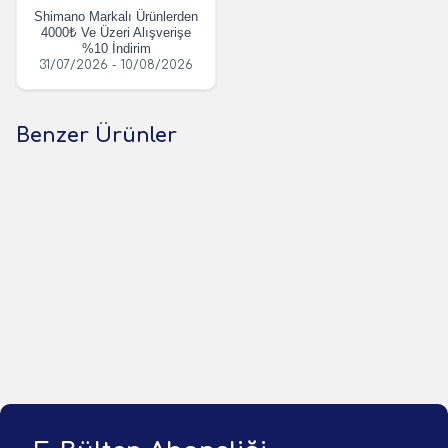
Shimano Markalı Ürünlerden
4000₺ Ve Üzeri Alışverişe
%10 İndirim
31/07/2026 - 10/08/2026
Benzer Ürünler
(0 Yorum)
(0 Yorum)
Sagoo
Captain
Sagoo Alüminyum Surf Kamış
Captain Tekneye Monte
Ayağı
Edilen Kamış Ayağı Sabit
Model
389,98
TL
390,83
TL
1 Adet
1 Adet
Sepete Ekle
Sepete Ekle