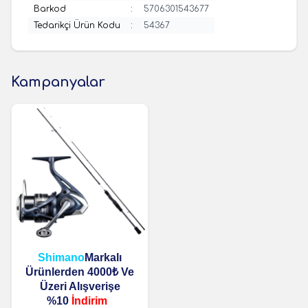
Barkod
:
5706301543677
Tedarikçi Ürün Kodu
:
54367
Kampanyalar
Shimano
Markalı
Ürünlerden 4000₺ Ve
Üzeri Alışverişe
%10
İndirim