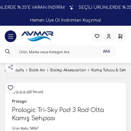
ERDE % 25'E VARAN İNDİRİM
SEÇİLİ ÜRÜNLERDE % 25'E
Hemen Üye Ol İndirimleri Kaçırma!
Favorilerim
Hesabım
Sepeti
ARA
Paylaş
Ana Sayfa
Balık Avı
Balıkçı Aksesuarları
Kamış Tutucu & Sehpa
Favoriye Ekle
(0 Yorum)
Prologic
Prologic Tri-Sky Pod 3 Rod Olta
Kamış Sehpası
Ürün Kodu:
54367