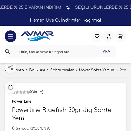
DE % 25'E VARAN İNDİRİM
SEÇİLİ ÜRÜNLERDE % 25'E 
Hemen Üye Ol İndirimleri Kaçırma!
Favorilerim
Hesabım
Sepeti
ARA
Paylaş
Ana Sayfa
Balık Avı
Sahte Yemler
Maket Sahte Yemler
Powerl
Favoriye Ekle
(0 Yorum)
Power Line
Powerline Bluefish 30gr Jig Sahte
Yem
Ürün Kodu:
KDCJ013013-80