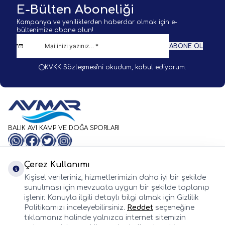
E-Bülten Aboneliği
Kampanya ve yeniliklerden haberdar olmak için e-
bültenimize abone olun!
ABONE OL
KVKK Sözleşmesi'ni
okudum, kabul ediyorum.
BALIK AVI KAMP VE DOĞA SPORLARI
WhatsApp
Facebook
Twitter
Instagram
Önemli Bilgiler
Hızlı Erişim
Çerez Kullanımı
Whatsapp
Kişisel verileriniz, hizmetlerimizin daha iyi bir şekilde
Adres & İletişim
sunulması için mevzuata uygun bir şekilde toplanıp
işlenir. Konuyla ilgili detaylı bilgi almak için Gizlilik
Politikamızı inceleyebilirsiniz.
Reddet
seçeneğine
tıklamanız halinde yalnızca internet sitemizin