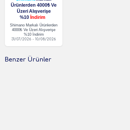
Ürünlerden 4000₺ Ve
Üzeri Alışverişe
%10
İndirim
Shimano Markalı Ürünlerden
4000₺ Ve Üzeri Alışverişe
%10 İndirim
31/07/2026 - 10/08/2026
Benzer Ürünler
(0 Yorum)
(0 Yorum)
%
3
Panther
Panther
Panther PT-2807 Pille Çalışan
Panther PT-7722 Kamp
Kamp Lambası
Lambası
149,00
TL
247,35
TL
255,00
TL
1 Adet
1 Adet
Sepete Ekle
Sepete Ekle