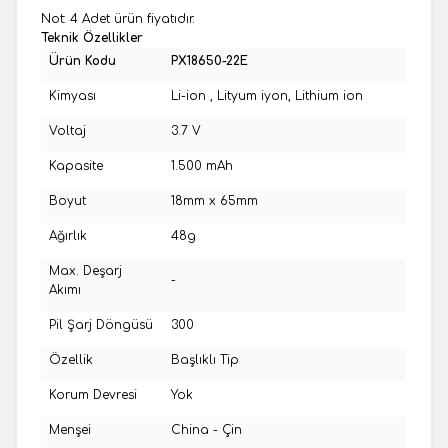
Not: 4 Adet ürün fiyatıdır.
Teknik Özellikler
Ürün Kodu
PX18650-22E
Kimyası
Li-ion , Lityum iyon, Lithium ion
Voltaj
3.7 V
Kapasite
1.500 mAh
Boyut
18mm x 65mm
Ağırlık
48g
Max. Deşarj
-
Akımı
Pil Şarj Döngüsü
300
Özellik
Başlıklı Tip
Korum Devresi
Yok
Menşei
China - Çin