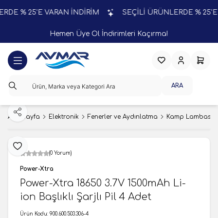
E % 25'E VARAN İNDİRİM
SEÇİLİ ÜRÜNLERDE % 25'E V
Hemen Üye Ol İndirimleri Kaçırma!
Favorilerim
Hesabım
Sepeti
ARA
Paylaş
Ana Sayfa
Elektronik
Fenerler ve Aydınlatma
Kamp Lambası
Favoriye Ekle
(0 Yorum)
Power-Xtra
Power-Xtra 18650 3.7V 1500mAh Li-
ion Başlıklı Şarjlı Pil 4 Adet
Ürün Kodu:
900.600.503.306-4