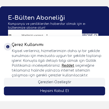
E-Bülten Aboneliği
Kampanya ve yeniliklerden haberdar olmak için e-
bültenimize abone olun!
ABONE OL
Çerez Kullanımı
KVKK Sözleşmesi'ni
okudum, kabul ediyorum.
Kişisel verileriniz, hizmetlerimizin daha iyi bir şekilde
sunulması için mevzuata uygun bir şekilde toplanıp
işlenir. Konuyla ilgili detaylı bilgi almak için Gizlilik
Politikamızı inceleyebilirsiniz.
Reddet
seçeneğine
tıklamanız halinde yalnızca internet sitemizin
BALIK AVI KAMP VE DOĞA SPORLARI
çalışması için gerekli çerezler kullanılacaktır.
Çerezleri Özelleştir
WhatsApp
Facebook
Twitter
Instagram
Önemli Bilgiler
Hepsini Kabul Et
Hızlı Erişim
SEPETE EKLE
Whatsapp
Adres & İletişim