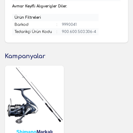
Avmar Keyifli Alışverişler Diler.
Ürün Filtreleri
Barkod
:
9990041
Tedarikçi Ürün Kodu
:
900.600.503.306-4
Kampanyalar
Shimano
Markalı