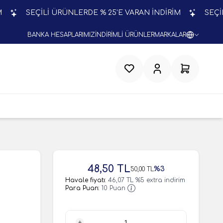
SEÇİLİ ÜRÜNLERDE % 25'E VARAN İNDİRİM
SEÇİLİ ÜR
BANKA HESAPLARIMIZ
İNDİRİMLİ ÜRÜNLER
MARKALAR
Favorilerim
Hesabım
Sepetim
48,50
TL
%
3
50,00
TL
Havale fiyatı:
46,07
TL
%
5
extra indirim
Para Puan:
10
Puan