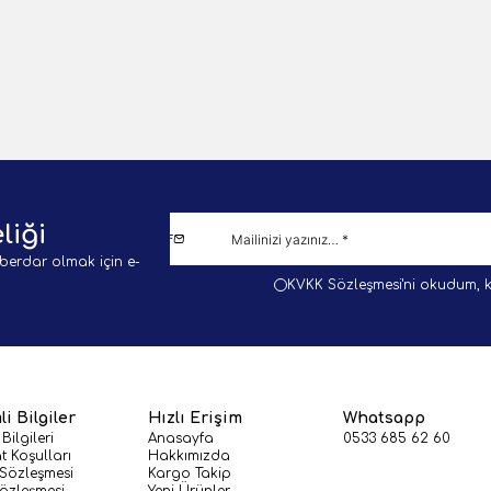
1 Adet
Sepete Ekle
Sepete E
liği
berdar olmak için e-
KVKK Sözleşmesi'ni
okudum, k
i Bilgiler
Hızlı Erişim
Whatsapp
 Bilgileri
Anasayfa
0533 685 62 60
t Koşulları
Hakkımızda
 Sözleşmesi
Kargo Takip