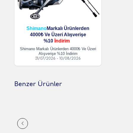
Shimano
Markalı Ürünlerden
4000₺ Ve Üzeri Alışverişe
%10
İndirim
Shimano Markalı Ürünlerden 4000₺ Ve Üzeri
Alışverişe %10 İndirim
31/07/2026 - 10/08/2026
Benzer Ürünler
(0 Yorum)
Panther
Panther
Panther PT-8411 Şarjlı Solar El Feneri
475,00
TL
475,00