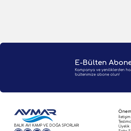
1 Adet
1 Adet
Sepete Ekle
E-Bülten Abone
Kampanya ve yeniliklerden ha
bültenimize abone olun!
Öneml
İletişim
Teslima
BALIK AVI KAMP VE DOĞA SPORLARI
Üyelik