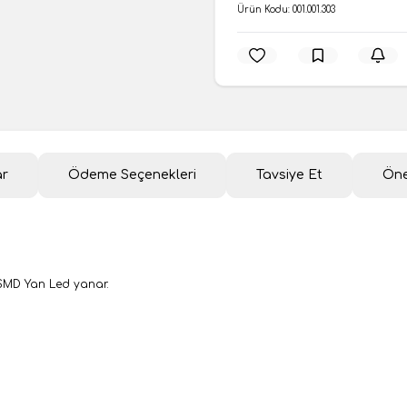
Ürün Kodu:
001.001.303
ar
Ödeme Seçenekleri
Tavsiye Et
Öne
8 SMD Yan Led yanar.