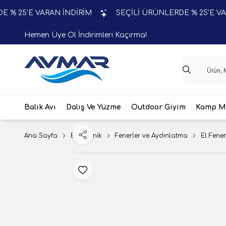
5'E VARAN İNDİRİM
SEÇİLİ ÜRÜNLERDE % 25'E VARAN 
Hemen Üye Ol İndirimleri Kaçırma!
Balık Avı
Dalış Ve Yüzme
Outdoor Giyim
Kamp Ma
Ana Sayfa
Elektronik
Fenerler ve Aydınlatma
El Fener
Paylaş
Favoriye Ekle