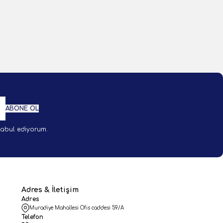
1 Adet
kle
Sepete Ekle
ABONE OL
abul ediyorum.
Adres & İletişim
Adres
Muradiye Mahallesi Ofis caddesi 59/A
Telefon