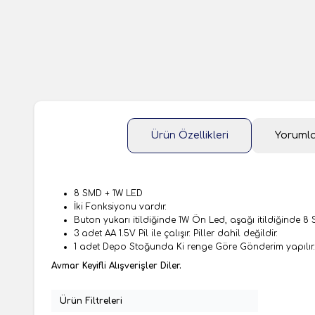
Ürün Özellikleri
Yoruml
8 SMD + 1W LED
İki Fonksiyonu vardır.
Buton yukarı itildiğinde 1W Ön Led, aşağı itildiğinde 
3 adet AA 1.5V Pil ile çalışır. Piller dahil değildir.
1 adet Depo Stoğunda Ki renge Göre Gönderim yapılır.
Avmar Keyifli Alışverişler Diler.
Ürün Filtreleri