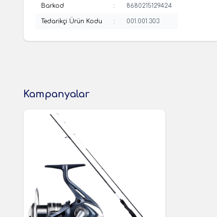
Barkod
:
8680215129424
Tedarikçi Ürün Kodu
:
001.001.303
Kampanyalar