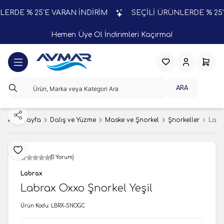
RDE % 25'E VARAN İNDİRİM
SEÇİLİ ÜRÜNLERDE % 25'E 
Hemen Üye Ol İndirimleri Kaçırma!
Favorilerim
Hesabım
Sepeti
ARA
Paylaş
Ana Sayfa
Dalış ve Yüzme
Maske ve Şnorkel
Şnorkeller
Labr
Favoriye Ekle
(0 Yorum)
Labrax
Labrax Oxxo Şnorkel Yeşil
Ürün Kodu:
LBRX-SNOGC