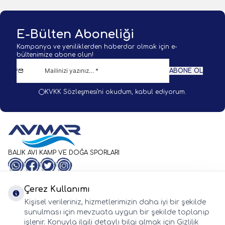
E-Bülten Aboneliği
Kampanya ve yeniliklerden haberdar olmak için e-
bültenimize abone olun!
ABONE OL
KVKK Sözleşmesi'ni
okudum, kabul ediyorum.
BALIK AVI KAMP VE DOĞA SPORLARI
WhatsApp
Facebook
Twitter
Instagram
Önemli Bilgiler
Hızlı Erişim
Çerez Kullanımı
Whatsapp
Kişisel verileriniz, hizmetlerimizin daha iyi bir şekilde
Adres & İletişim
sunulması için mevzuata uygun bir şekilde toplanıp
işlenir. Konuyla ilgili detaylı bilgi almak için Gizlilik