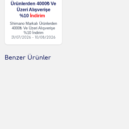
Ürünlerden 4000₺ Ve
Üzeri Alışverişe
%10
İndirim
Shimano Markalı Ürünlerden
4000₺ Ve Üzeri Alışverişe
%10 İndirim
31/07/2026 - 10/08/2026
Benzer Ürünler
(0 Yorum)
(0 Yorum)
Apnea
Apnea
Apnea Race Şnorkel Siyah
Apnea Seatil Şnorkel
Yumuşak
713,36
TL
658,48
TL
1 Adet
1 Adet
Sepete Ekle
Sepete Ekle