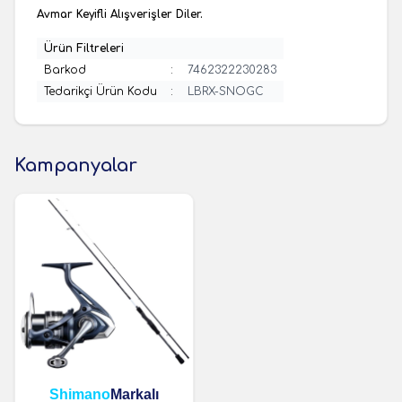
Avmar Keyifli Alışverişler Diler.
Ürün Filtreleri
Barkod
:
7462322230283
Tedarikçi Ürün Kodu
:
LBRX-SNOGC
Kampanyalar
Shimano
Markalı