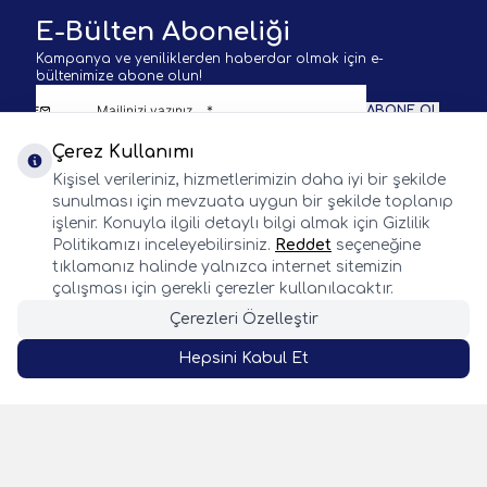
E-Bülten Aboneliği
Kampanya ve yeniliklerden haberdar olmak için e-
bültenimize abone olun!
ABONE OL
Çerez Kullanımı
KVKK Sözleşmesi'ni
okudum, kabul ediyorum.
Kişisel verileriniz, hizmetlerimizin daha iyi bir şekilde
sunulması için mevzuata uygun bir şekilde toplanıp
işlenir. Konuyla ilgili detaylı bilgi almak için Gizlilik
Politikamızı inceleyebilirsiniz.
Reddet
seçeneğine
tıklamanız halinde yalnızca internet sitemizin
BALIK AVI KAMP VE DOĞA SPORLARI
çalışması için gerekli çerezler kullanılacaktır.
Çerezleri Özelleştir
WhatsApp
Facebook
Twitter
Instagram
Önemli Bilgiler
Hepsini Kabul Et
Hızlı Erişim
SEPETE EKLE
Whatsapp
Adres & İletişim