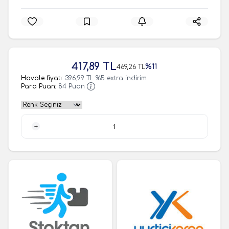
417,89
TL
%
11
469,26
TL
Havale fiyatı:
396,99
TL
%
5
extra indirim
Para Puan:
84
Puan
1 Adet