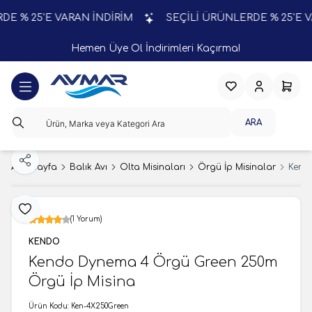
% 25'E VARAN İNDİRİM
SEÇİLİ ÜRÜNLERDE % 25'E VAR
Hemen Üye Ol İndirimleri Kaçırma!
Favorilerim
Hesabım
Sepeti
ARA
Paylaş
Ana Sayfa
Balık Avı
Olta Misinaları
Örgü İp Misinalar
Kend
Favoriye Ekle
(1 Yorum)
KENDO
Kendo Dynema 4 Örgü Green 250m
Örgü İp Misina
Ürün Kodu:
Ken-4X250Green