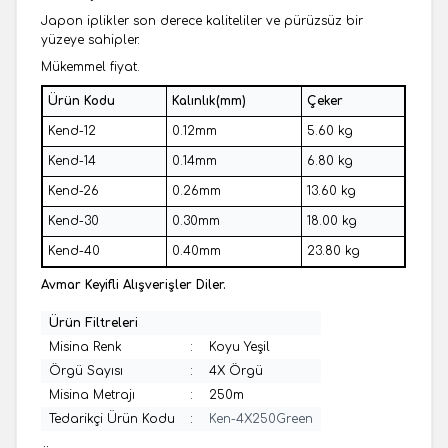
Japon iplikler son derece kaliteliler ve pürüzsüz bir
yüzeye sahipler.
Mükemmel fiyat.
Ürün Kodu
Kalınlık(mm)
Çeker
Kend-12
0.12mm
5.60 kg
Kend-14
0.14mm
6.80 kg
Kend-26
0.26mm
13.60 kg
Kend-30
0.30mm
18.00 kg
Kend-40
0.40mm
23.80 kg
Avmar Keyifli Alışverişler Diler.
Ürün Filtreleri
Misina Renk
:
Koyu Yeşil
Örgü Sayısı
:
4X Örgü
Misina Metrajı
:
250m
Tedarikçi Ürün Kodu
:
Ken-4X250Green