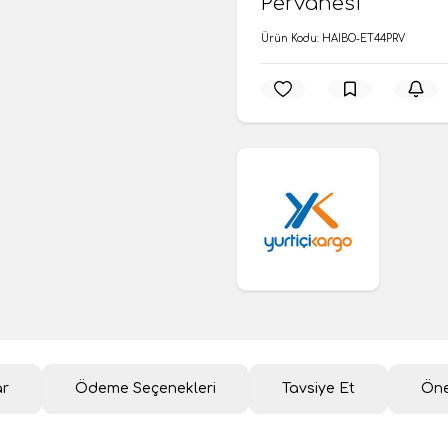
Pervanesi
Ürün Kodu:
HAIBO-ET44PRV
ar
Ödeme Seçenekleri
Tavsiye Et
Öne