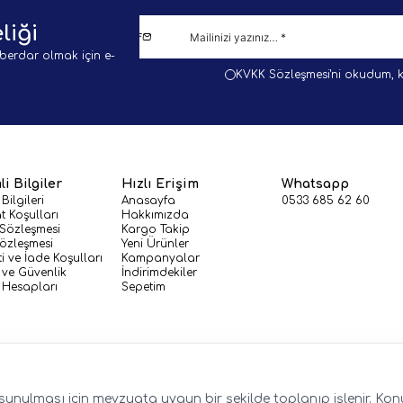
liği
berdar olmak için e-
KVKK Sözleşmesi'ni
okudum, k
i Bilgiler
Hızlı Erişim
Whatsapp
 Bilgileri
Anasayfa
0533 685 62 60
t Koşulları
Hakkımızda
 Sözleşmesi
Kargo Takip
Sözleşmesi
Yeni Ürünler
i ve İade Koşulları
Kampanyalar
k ve Güvenlik
İndirimdekiler
Hesapları
Sepetim
de sunulması için mevzuata uygun bir şekilde toplanıp işlenir. Konuy