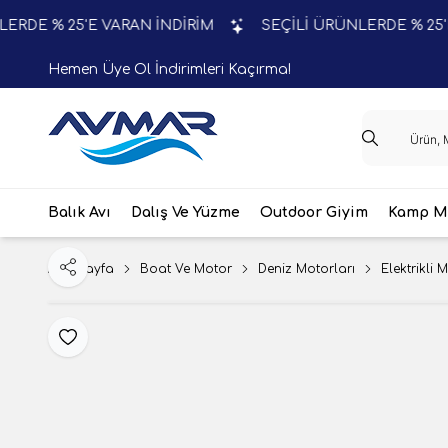
 % 25'E VARAN İNDİRİM
SEÇİLİ ÜRÜNLERDE % 25'E VAR
Hemen Üye Ol İndirimleri Kaçırma!
Balık Avı
Dalış Ve Yüzme
Outdoor Giyim
Kamp Ma
Ana Sayfa
Boat Ve Motor
Deniz Motorları
Elektrikli 
Paylaş
Favoriye Ekle