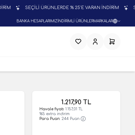
SEÇİLİ ÜRÜNLERDE % 25'E VARAN İNDİRİM
SEÇİL
BANKA HESAPLARIMIZ
İNDİRİMLİ ÜRÜNLER
MARKALAR
Favorilerim
Hesabım
Sepetim
1.217,90
TL
Havale fiyatı:
1.157,01
TL
%
5
extra indirim
Para Puan:
244
Puan