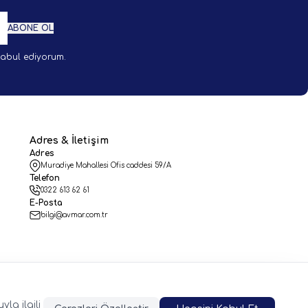
ABONE OL
abul ediyorum.
Adres & İletişim
Adres
Muradiye Mahallesi Ofis caddesi 59/A
Telefon
0322 613 62 61
E-Posta
bilgi@avmar.com.tr
la ilgili