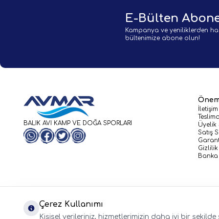
E-Bülten Abone
Kampanya ve yeniliklerden ha
bültenimize abone olun!
Öneml
İletişim
Teslima
BALIK AVI KAMP VE DOĞA SPORLARI
Üyelik
Satış 
WhatsApp
Facebook
Twitter
Instagram
Garant
Gizlili
Banka 
Çerez Kullanımı
Kişisel verileriniz, hizmetlerimizin daha iyi bir şekil