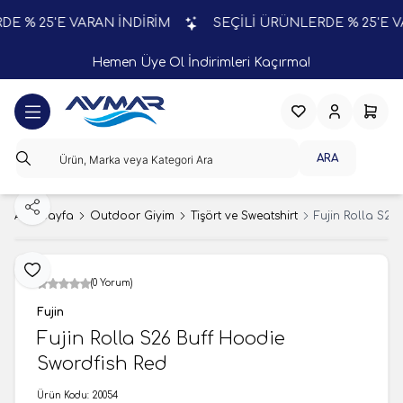
% 25'E VARAN İNDİRİM
SEÇİLİ ÜRÜNLERDE % 25'E VARA
Hemen Üye Ol İndirimleri Kaçırma!
Favorilerim
Hesabım
Sepeti
ARA
Paylaş
Ana Sayfa
Outdoor Giyim
Tişört ve Sweatshirt
Fujin Rolla S26
Favoriye Ekle
(0 Yorum)
Fujin
Fujin Rolla S26 Buff Hoodie
Swordfish Red
Ürün Kodu:
20054