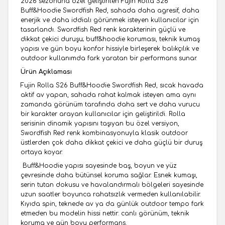
2026 sezonuna özel geliştirilen Fujin Rolla S26
Buff&Hoodie Swordfish Red, sahada daha agresif, daha
enerjik ve daha iddialı görünmek isteyen kullanıcılar için
tasarlandı. Swordfish Red renk karakterinin güçlü ve
dikkat çekici duruşu; buff&hoodie koruması, teknik kumaş
yapısı ve gün boyu konfor hissiyle birleşerek balıkçılık ve
outdoor kullanımda fark yaratan bir performans sunar.
Ürün Açıklaması
Fujin Rolla S26 Buff&Hoodie Swordfish Red, sıcak havada
aktif av yapan, sahada rahat kalmak isteyen ama aynı
zamanda görünüm tarafında daha sert ve daha vurucu
bir karakter arayan kullanıcılar için geliştirildi. Rolla
serisinin dinamik yapısını taşıyan bu özel versiyon,
Swordfish Red renk kombinasyonuyla klasik outdoor
üstlerden çok daha dikkat çekici ve daha güçlü bir duruş
ortaya koyar.
Buff&Hoodie yapısı sayesinde baş, boyun ve yüz
çevresinde daha bütünsel koruma sağlar. Esnek kumaşı,
serin tutan dokusu ve havalandırmalı bölgeleri sayesinde
uzun saatler boyunca rahatsızlık vermeden kullanılabilir.
Kıyıda spin, teknede av ya da günlük outdoor tempo fark
etmeden bu modelin hissi nettir: canlı görünüm, teknik
koruma ve gün boyu performans.