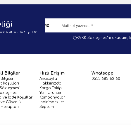
liği
berdar olmak için e-
KVKK Sözleşmesi'ni
okudum, k
i Bilgiler
Hızlı Erişim
Whatsapp
 Bilgileri
Anasayfa
0533 685 62 60
t Koşulları
Hakkımızda
 Sözleşmesi
Kargo Takip
Sözleşmesi
Yeni Ürünler
i ve İade Koşulları
Kampanyalar
k ve Güvenlik
İndirimdekiler
Hesapları
Sepetim