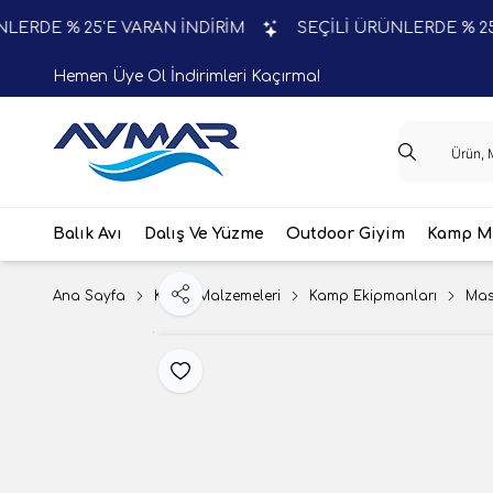
 % 25'E VARAN İNDİRİM
SEÇİLİ ÜRÜNLERDE % 25'E VA
Hemen Üye Ol İndirimleri Kaçırma!
Balık Avı
Dalış Ve Yüzme
Outdoor Giyim
Kamp Ma
Ana Sayfa
Kamp Malzemeleri
Kamp Ekipmanları
Mas
Paylaş
Favoriye Ekle