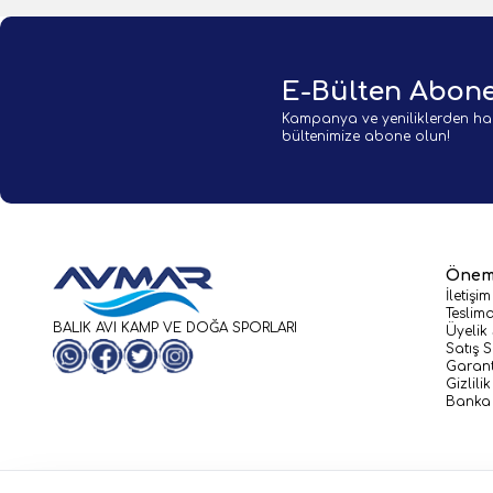
E-Bülten Abone
Kampanya ve yeniliklerden ha
bültenimize abone olun!
Öneml
İletişim
Teslima
BALIK AVI KAMP VE DOĞA SPORLARI
Üyelik
Satış 
WhatsApp
Facebook
Twitter
Instagram
Garant
Gizlili
Banka 