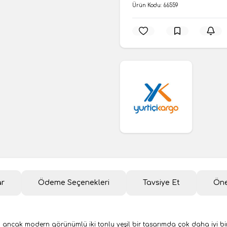
Ürün Kodu:
66559
ar
Ödeme Seçenekleri
Tavsiye Et
Öne
ncak modern görünümlü iki tonlu yeşil bir tasarımda çok daha iyi bir yast