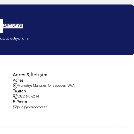
ABONE OL
abul ediyorum.
Adres & İletişim
Adres
Muradiye Mahallesi Ofis caddesi 59/A
Telefon
0322 613 62 61
E-Posta
bilgi@avmar.com.tr