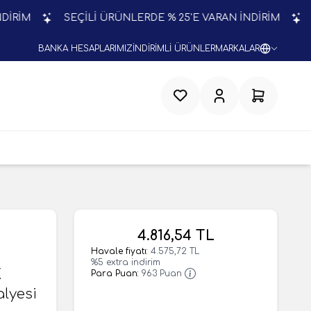
SEÇİLİ ÜRÜNLERDE % 25'E VARAN İNDİRİM
SEÇİL
BANKA HESAPLARIMIZ
İNDİRİMLİ ÜRÜNLER
MARKALAR
Favorilerim
Hesabım
Sepetim
4.816,54
TL
Havale fiyatı:
4.575,72
TL
%
5
extra indirim
X
Para Puan:
963
Puan
lyesi