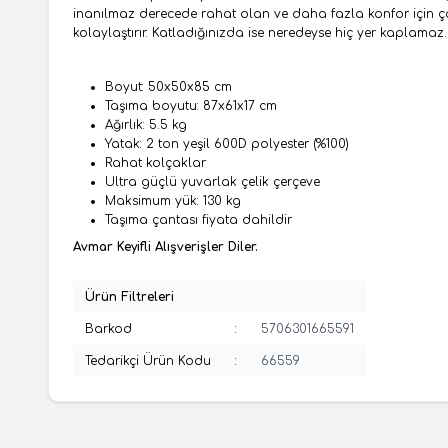
inanılmaz derecede rahat olan ve daha fazla konfor için çok
kolaylaştırır. Katladığınızda ise neredeyse hiç yer kaplamaz.
Boyut: 50x50x85 cm
Taşıma boyutu: 87x61x17 cm
Ağırlık: 5.5 kg
Yatak: 2 ton yeşil 600D polyester (%100)
Rahat kolçaklar
Ultra güçlü yuvarlak çelik çerçeve
Maksimum yük: 130 kg
Taşıma çantası fiyata dahildir
Avmar Keyifli Alışverişler Diler.
Ürün Filtreleri
Barkod
:
5706301665591
Tedarikçi Ürün Kodu
:
66559