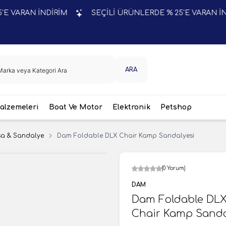
RAN İNDİRİM
SEÇİLİ ÜRÜNLERDE % 25'E VARAN İNDİRİM
ARA
lzemeleri
Boat Ve Motor
Elektronik
Petshop
a & Sandalye
Dam Foldable DLX Chair Kamp Sandalyesi
(0 Yorum)
DAM
Dam Foldable DL
Chair Kamp Sanda