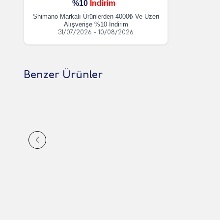
%10
İndirim
Shimano Markalı Ürünlerden 4000₺ Ve Üzeri
Alışverişe %10 İndirim
31/07/2026 - 10/08/2026
Benzer Ürünler
(0 Yorum)
Campout
Campout Pratik Kamp Sandalye
1.500,00
TL
1 Adet
Sepete Ekle